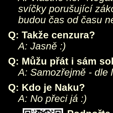
svíčky porušující zák
budou čas od času n
Q: Takže cenzura?
A: Jasně :)
Q: Můžu přát i sám s
A: Samozřejmě - dle l
Q: Kdo je Naku?
A: No přeci
já
:)