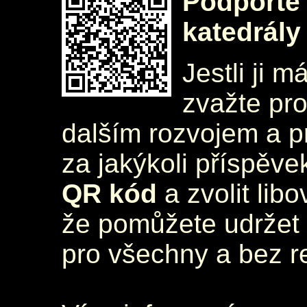
Podpořte 
katedrály
Jestli ji m
zvažte pr
dalším rozvojem a 
za jakýkoli příspěve
QR kód
a zvolit lib
že pomůžete udržet 
pro všechny a bez r