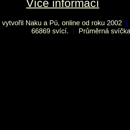
Více informací
vytvořil
Naku
a Pú, online od roku 2002
|
66869 svící.
|
Průměrná svíčka 