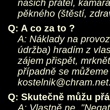
našich přátel, kama
pěkného (štěstí, zdra
Q: A co za to ?
A: Náklady na provoz
údržba) hradím z vlas
zájem přispět, mrkně
případně se můžeme 
kostelnik@chram.net
Q: Skutečně můžu přá
A: Vlastně ne. "Negati