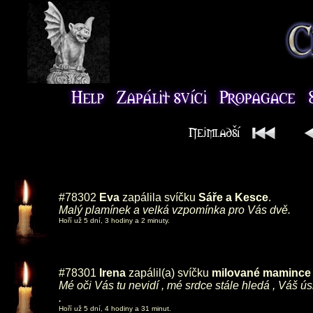
#78302
Eva
zapálila svíčku
Sáře a Kesce
.
Malý plamínek a velká vzpomínka pro Vás dvě.
Hoří už 5 dní, 3 hodiny a 2 minuty.
#78301
Irena
zapálil(a) svíčku
milované mamince ,
Mé oči Vás tu nevidí , mé srdce stále hledá , Váš ú
.
Hoří už 5 dní, 4 hodiny a 31 minut.