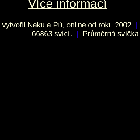
Více informací
vytvořil
Naku
a Pú, online od roku 2002
|
66863 svící.
|
Průměrná svíčka h