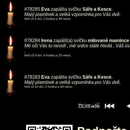
#78285
Eva
zapálila svíčku
Sáře a Kesce
.
Malý plamínek a velká vzpomínka pro Vás dvě.
Hoří už 9 dní, 2 hodiny a 58 minut.
#78284
Irena
zapálil(a) svíčku
milované mamince ,
Mé oči Vás tu nevidí , mé srdce stále hledá , Váš ú
.
Hoří už 9 dní, 4 hodiny a 25 minut.
#78283
Eva
zapálila svíčku
Sáře a Kesce
.
Malý plamínek a velká vzpomínka pro Vás dvě.
Hoří už 10 dní, 2 hodiny a 40 minut.