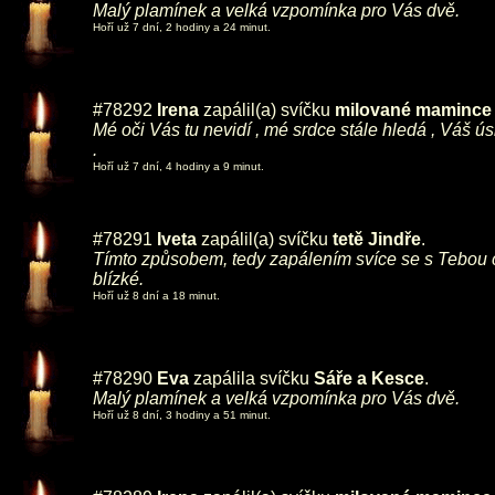
Malý plamínek a velká vzpomínka pro Vás dvě.
Hoří už 7 dní, 2 hodiny a 24 minut.
#78292
Irena
zapálil(a) svíčku
milované mamince ,
Mé oči Vás tu nevidí , mé srdce stále hledá , Váš ú
.
Hoří už 7 dní, 4 hodiny a 9 minut.
#78291
Iveta
zapálil(a) svíčku
tetě Jindře
.
Tímto způsobem, tedy zapálením svíce se s Tebou 
blízké.
Hoří už 8 dní a 18 minut.
#78290
Eva
zapálila svíčku
Sáře a Kesce
.
Malý plamínek a velká vzpomínka pro Vás dvě.
Hoří už 8 dní, 3 hodiny a 51 minut.