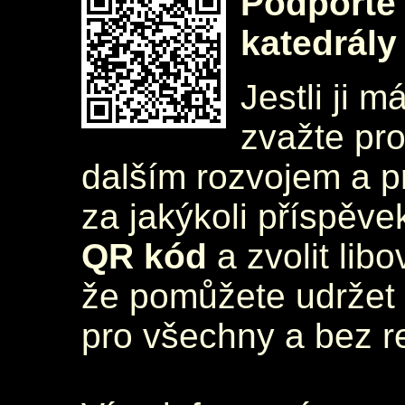
Podpořte 
katedrály
Jestli ji m
zvažte pr
dalším rozvojem a 
za jakýkoli příspěve
QR kód
a zvolit lib
že pomůžete udržet 
pro všechny a bez r