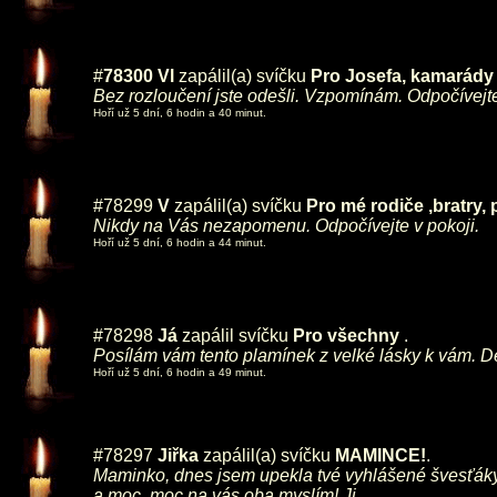
#
78300
Vl
zapálil(a) svíčku
Pro Josefa, kamarády J
Bez rozloučení jste odešli. Vzpomínám. Odpočívejte
Hoří už 5 dní, 6 hodin a 40 minut.
#78299
V
zapálil(a) svíčku
Pro mé rodiče ,bratry, 
Nikdy na Vás nezapomenu. Odpočívejte v pokoji.
Hoří už 5 dní, 6 hodin a 44 minut.
#78298
Já
zapálil svíčku
Pro všechny
.
Posílám vám tento plamínek z velké lásky k vám. D
Hoří už 5 dní, 6 hodin a 49 minut.
#78297
Jiřka
zapálil(a) svíčku
MAMINCE!
.
Maminko, dnes jsem upekla tvé vyhlášené švesťáky a 
a moc, moc na vás oba myslím! Ji.