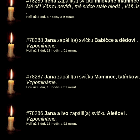
#78289
Irena
zapálil(a) svíčku
milované mamince ,
Mé oči Vás tu nevidí , mé srdce stále hledá , Váš ú
.
Hoří už 8 dní, 4 hodiny a 9 minut.
#78288
Jana
zapálil(a) svíčku
Babičce a dědovi
.
Vzpomínáme.
Hoří už 8 dní, 13 hodin a 51 minut.
#78287
Jana
zapálil(a) svíčku
Mamince, tatínkovi,
Vzpomínáme.
Hoří už 8 dní, 13 hodin a 51 minut.
#78286
Jana a Ivo
zapálil(a) svíčku
Alešovi
.
Vzpomínáme.
Hoří už 8 dní, 13 hodin a 52 minut.