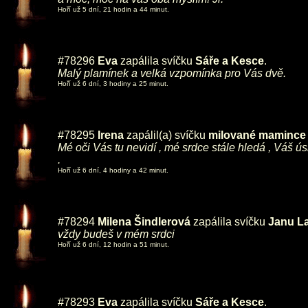
Hoří už 5 dní, 21 hodin a 44 minut.
#78296
Eva
zapálila svíčku
Sáře a Kesce
.
Malý plamínek a velká vzpomínka pro Vás dvě.
Hoří už 6 dní, 3 hodiny a 25 minut.
#78295
Irena
zapálil(a) svíčku
milované mamince ,
Mé oči Vás tu nevidí , mé srdce stále hledá , Váš ú
.
Hoří už 6 dní, 4 hodiny a 42 minut.
#78294
Milena Šindlerová
zapálila svíčku
Janu La
vždy budeš v mém srdci
Hoří už 6 dní, 12 hodin a 51 minut.
#78293
Eva
zapálila svíčku
Sáře a Kesce
.