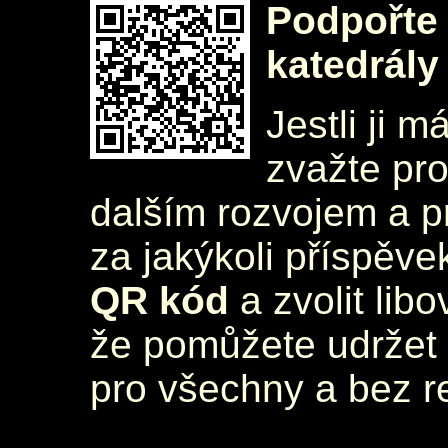
Podpořte 
katedrály
Jestli ji m
zvažte pr
dalším rozvojem a 
za jakýkoli příspěve
QR kód
a zvolit lib
že pomůžete udržet 
pro všechny a bez r