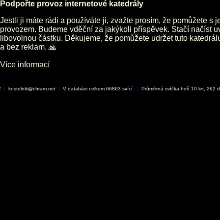
Podpořte provoz internetové katedrály
Jestli ji máte rádi a používáte ji, zvažte prosím, že pomůžete s 
provozem. Budeme vděční za jakýkoli příspěvek. Stačí načíst 
libovolnou částku. Děkujeme, že pomůžete udržet tuto katedrá
a bez reklam. 🙏
Více informací
2
|
kostelnik@chram.net
|
V databázi celkem 66863 svící.
|
Průměrná svíčka hoří 10 let, 262 d