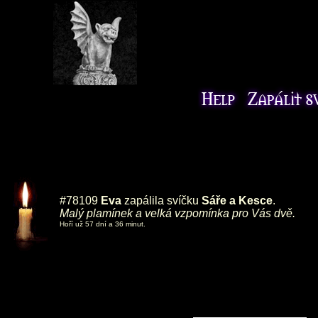
#78109
Eva
zapálila svíčku
Sáře a Kesce
.
Malý plamínek a velká vzpomínka pro Vás dvě.
Hoří už 57 dní a 36 minut.