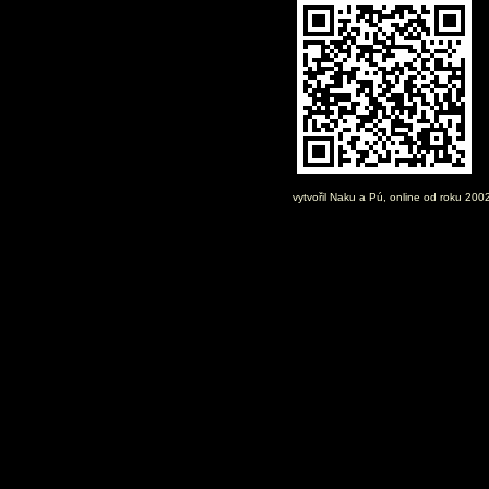
vytvořil
Naku
a Pú, online od roku 200