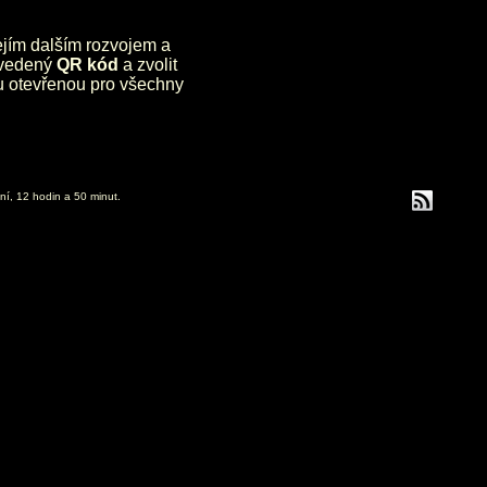
jejím dalším rozvojem a
uvedený
QR kód
a zvolit
lu otevřenou pro všechny
ní, 12 hodin a 50 minut.