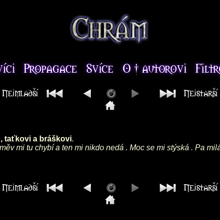
 taťkovi a bráškovi
.
směv mi tu chybí a ten mi nikdo nedá . Moc se mi stýská . Pa mil