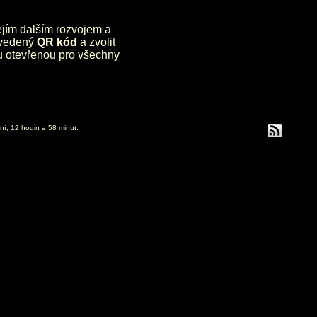
jejím dalším rozvojem a
uvedený
QR kód
a zvolit
lu otevřenou pro všechny
ní, 12 hodin a 58 minut.