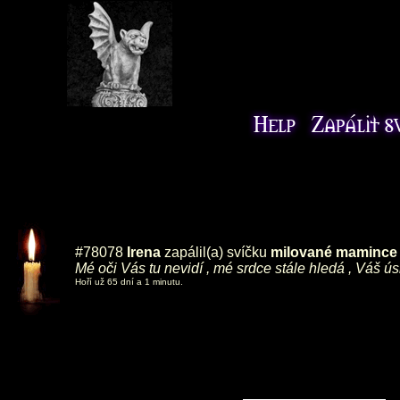
#78078
Irena
zapálil(a) svíčku
milované mamince ,
Mé oči Vás tu nevidí , mé srdce stále hledá , Váš ú
Hoří už 65 dní a 1 minutu.