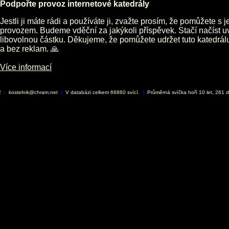
Podpořte provoz internetové katedrály
Jestli ji máte rádi a používáte ji, zvažte prosím, že pomůžete s 
provozem. Budeme vděční za jakýkoli příspěvek. Stačí načíst 
libovolnou částku. Děkujeme, že pomůžete udržet tuto katedrá
a bez reklam. 🙏
Více informací
2
|
kostelnik@chram.net
|
V databázi celkem 66860 svící.
|
Průměrná svíčka hoří 10 let, 261 d