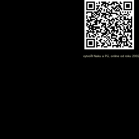
vytvořil
Naku
a Pú, online od roku 200