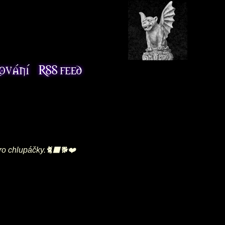
ro chlupáčky.🐈‍⬛🐕❤️