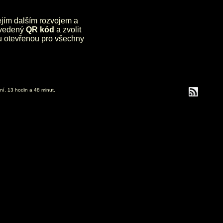
jejím dalším rozvojem a
uvedený
QR kód
a zvolit
lu otevřenou pro všechny
ní, 13 hodin a 48 minut.