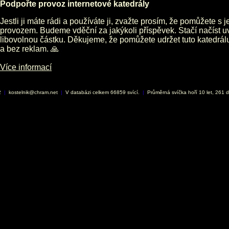
Podpořte provoz internetové katedrály
Jestli ji máte rádi a používáte ji, zvažte prosím, že pomůžete s 
provozem. Budeme vděční za jakýkoli příspěvek. Stačí načíst 
libovolnou částku. Děkujeme, že pomůžete udržet tuto katedrá
a bez reklam. 🙏
Více informací
2
|
kostelnik@chram.net
|
V databázi celkem 66859 svící.
|
Průměrná svíčka hoří 10 let, 261 d