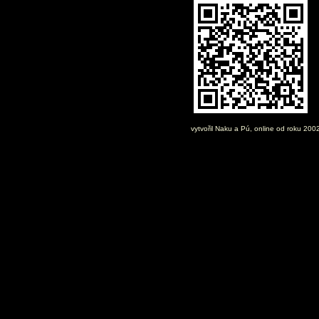
vytvořil
Naku
a Pú, online od roku 200