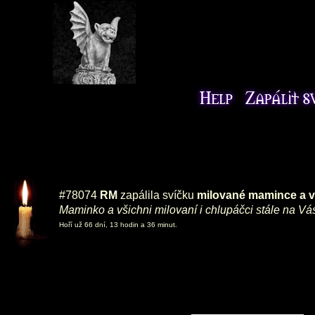
#78074
RM
zapálila svíčku
milované mamince a 
Maminko a všichni milovaní i chlupáčci stále na V
Hoří už 66 dní, 13 hodin a 36 minut.