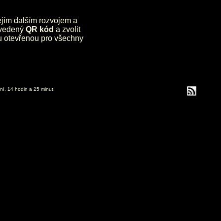
jejím dalším rozvojem a
uvedený
QR kód
a zvolit
lu otevřenou pro všechny
ní, 14 hodin a 25 minut.