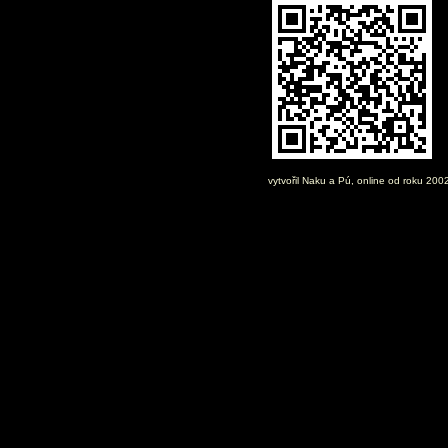
vytvořil
Naku
a Pú, online od roku 200