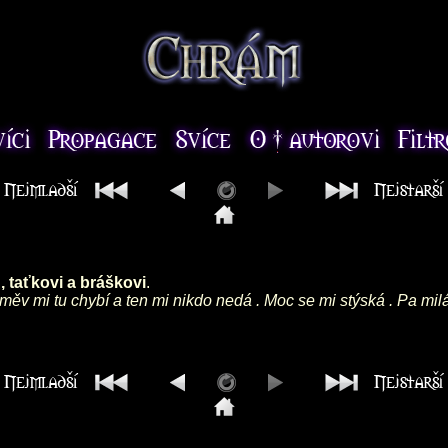
 taťkovi a bráškovi
.
směv mi tu chybí a ten mi nikdo nedá . Moc se mi stýská . Pa mil