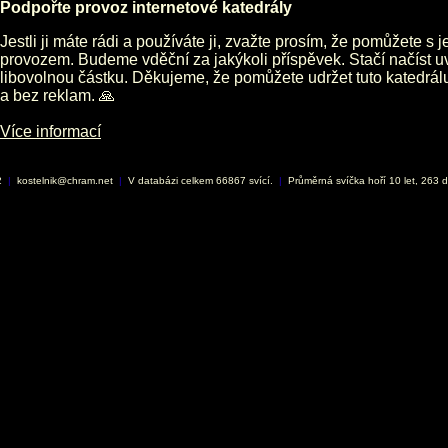
Podpořte provoz internetové katedrály
Jestli ji máte rádi a používáte ji, zvažte prosím, že pomůžete s 
provozem. Budeme vděční za jakýkoli příspěvek. Stačí načíst 
libovolnou částku. Děkujeme, že pomůžete udržet tuto katedrá
a bez reklam. 🙏
Více informací
2
|
kostelnik@chram.net
|
V databázi celkem 66867 svící.
|
Průměrná svíčka hoří 10 let, 263 d