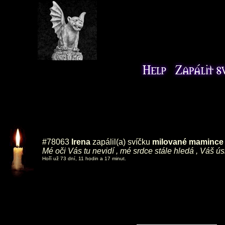
#78063
Irena
zapálil(a) svíčku
milované mamince ,
Mé oči Vás tu nevidí , mé srdce stále hledá , Váš ú
Hoří už 73 dní, 11 hodin a 17 minut.