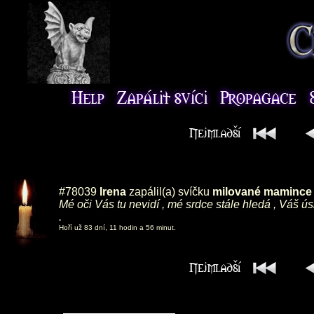
#78039
Irena
zapálil(a) svíčku
milované mamince ,
Mé oči Vás tu nevidí , mé srdce stále hledá , Váš ú
.
Hoří už 83 dní, 11 hodin a 56 minut.