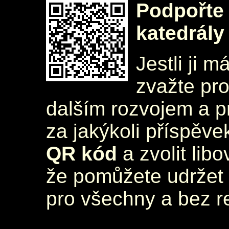
Podpořte 
katedrály
Jestli ji m
zvažte pr
dalším rozvojem a 
za jakýkoli příspěve
QR kód
a zvolit lib
že pomůžete udržet 
pro všechny a bez r