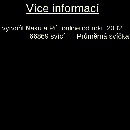
Více informací
vytvořil
Naku
a Pú, online od roku 2002
|
66869 svící.
|
Průměrná svíčka h