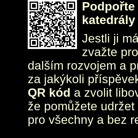
Podpořte 
katedrály
Jestli ji m
zvažte pr
dalším rozvojem a 
za jakýkoli příspěve
QR kód
a zvolit lib
že pomůžete udržet 
pro všechny a bez r