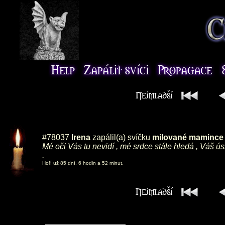
#78037
Irena
zapálil(a) svíčku
milované mamince ,
Mé oči Vás tu nevidí , mé srdce stále hledá , Váš ú
.
Hoří už 85 dní, 6 hodin a 52 minut.