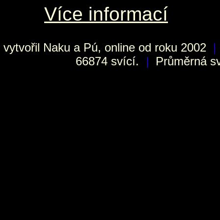
Více informací
vytvořil
Naku
a Pú, online od roku 2002
|
66874 svící.
|
Průměrná sví