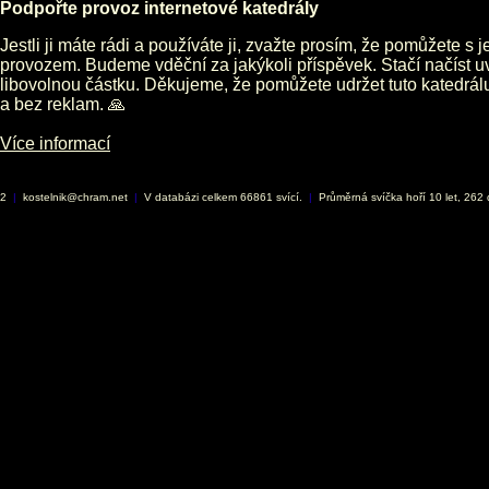
Podpořte provoz internetové katedrály
Jestli ji máte rádi a používáte ji, zvažte prosím, že pomůžete s 
provozem. Budeme vděční za jakýkoli příspěvek. Stačí načíst 
libovolnou částku. Děkujeme, že pomůžete udržet tuto katedrá
a bez reklam. 🙏
Více informací
02
|
kostelnik@chram.net
|
V databázi celkem 66861 svící.
|
Průměrná svíčka hoří 10 let, 262 