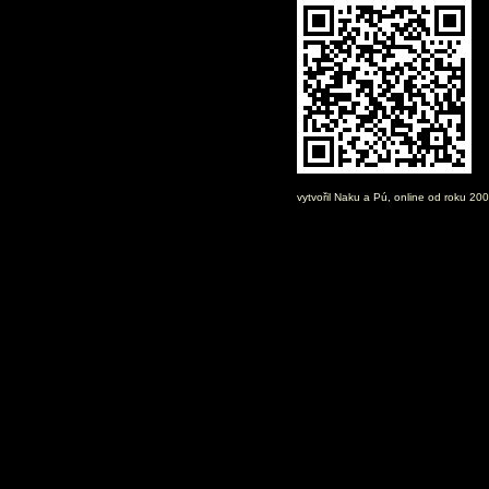
vytvořil
Naku
a Pú, online od roku 20