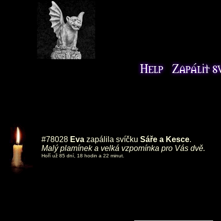
#78028
Eva
zapálila svíčku
Sáře a Kesce
.
Malý plamínek a velká vzpomínka pro Vás dvě.
Hoří už 85 dní, 18 hodin a 22 minut.