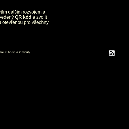
jejím dalším rozvojem a
uvedený
QR kód
a zvolit
lu otevřenou pro všechny
dní, 8 hodin a 2 minuty.