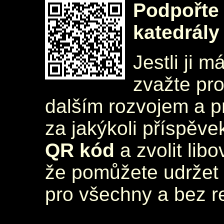
Podpořte 
katedrály
Jestli ji m
zvažte pr
dalším rozvojem a 
za jakýkoli příspěve
QR kód
a zvolit lib
že pomůžete udržet 
pro všechny a bez r