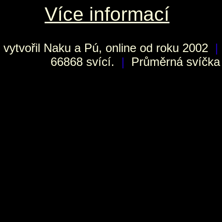
Více informací
vytvořil
Naku
a Pú, online od roku 2002
|
66868 svící.
|
Průměrná svíčka h