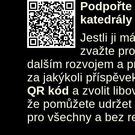
Podpořte 
katedrály
Jestli ji m
zvažte pr
dalším rozvojem a 
za jakýkoli příspěve
QR kód
a zvolit lib
že pomůžete udržet 
pro všechny a bez r