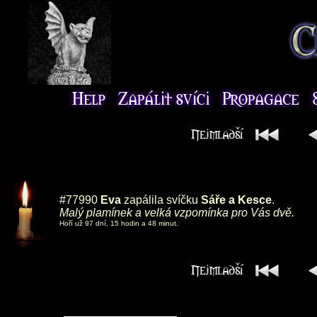
#77990
Eva
zapálila svíčku
Sáře a Kesce
.
Malý plamínek a velká vzpomínka pro Vás dvě.
Hoří už 97 dní, 15 hodin a 48 minut.