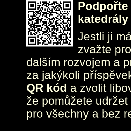
Podpořte 
katedrály
Jestli ji m
zvažte pr
dalším rozvojem a 
za jakýkoli příspěve
QR kód
a zvolit lib
že pomůžete udržet 
pro všechny a bez r