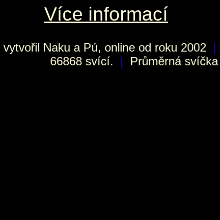
Více informací
vytvořil
Naku
a Pú, online od roku 2002
|
66868 svící.
|
Průměrná svíčka h