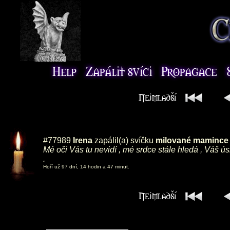
#77989
Irena
zapálil(a) svíčku
milované mamince ,
Mé oči Vás tu nevidí , mé srdce stále hledá , Váš ú
.
Hoří už 97 dní, 14 hodin a 47 minut.