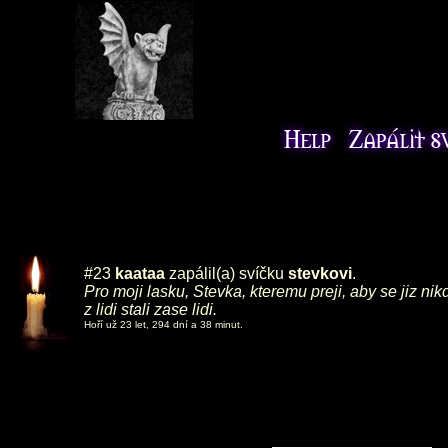
#23
kaataa
zapálil(a) svíčku
stevkovi
.
Pro moji lasku, Stevka, kteremu preji, aby se jiz n
z lidi stali zase lidi.
Hoří už 23 let, 294 dní a 38 minut.