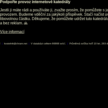
Podpořte provoz internetové katedrály
Jestli ji máte rádi a používáte ji, zvažte prosím, že pomůžete s 
provozem. Budeme vděční za jakýkoli příspěvek. Stačí načíst 
libovolnou částku. Děkujeme, že pomůžete udržet tuto katedrá
a bez reklam. 🙏
Více informací
2
|
kostelnik@chram.net
|
V databázi celkem 66868 svící.
|
Průměrná svíčka hoří 10 let, 263 d