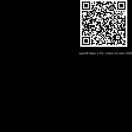
vytvořil
Naku
a Pú, online od roku 200