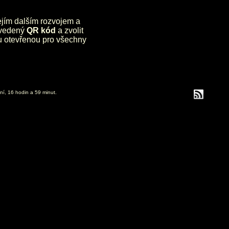
jejím dalším rozvojem a
uvedený
QR kód
a zvolit
lu otevřenou pro všechny
ní, 16 hodin a 59 minut.