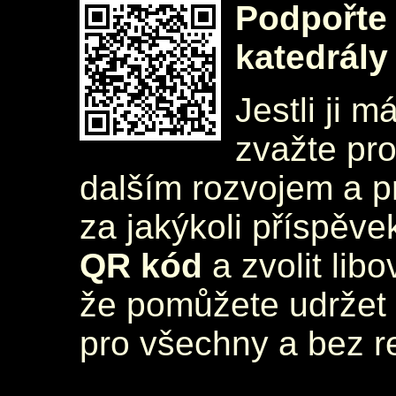
Podpořte 
katedrály
Jestli ji m
zvažte pr
dalším rozvojem a 
za jakýkoli příspěve
QR kód
a zvolit lib
že pomůžete udržet 
pro všechny a bez r