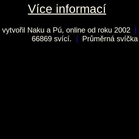
Více informací
vytvořil
Naku
a Pú, online od roku 2002
|
66869 svící.
|
Průměrná svíčka h