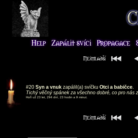
#20
Syn a vnuk
zapálil(a) svíčku
Otci a babičce
.
Tichý věčný spánek za všechno dobré, co pro nás za
Hoří už 23 let, 294 dní, 23 hodin a 9 minut.