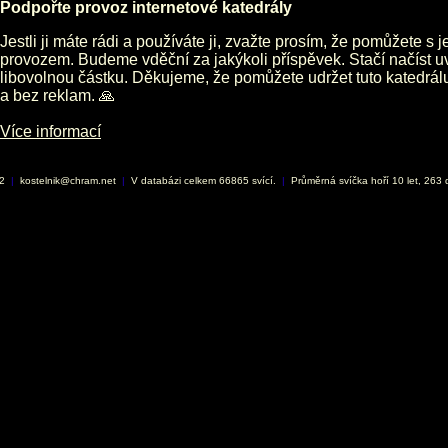
Podpořte provoz internetové katedrály
Jestli ji máte rádi a používáte ji, zvažte prosím, že pomůžete s 
provozem. Budeme vděční za jakýkoli příspěvek. Stačí načíst 
libovolnou částku. Děkujeme, že pomůžete udržet tuto katedrá
a bez reklam. 🙏
Více informací
02
|
kostelnik@chram.net
|
V databázi celkem 66865 svící.
|
Průměrná svíčka hoří 10 let, 263 