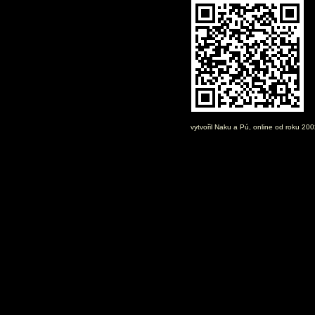
vytvořil
Naku
a Pú, online od roku 20