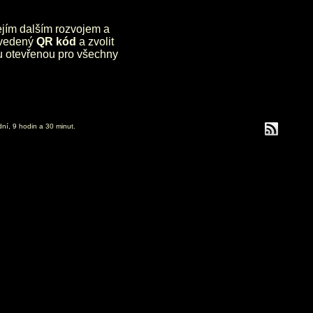
jejím dalším rozvojem a
uvedený
QR kód
a zvolit
lu otevřenou pro všechny
dní, 9 hodin a 30 minut.