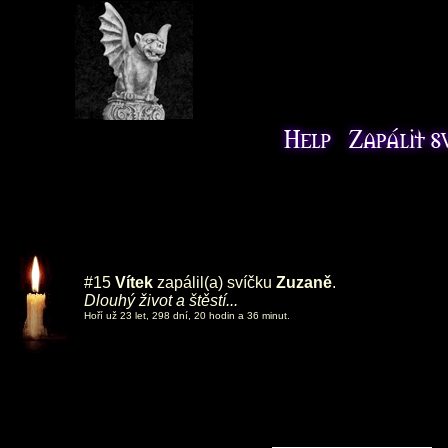
#15
Vítek
zapálil(a) svíčku
Zuzaně
.
Dlouhý život a štěstí...
Hoří už 23 let, 298 dní, 20 hodin a 36 minut.