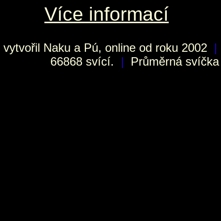
Více informací
vytvořil
Naku
a Pú, online od roku 2002
|
66868 svící.
|
Průměrná svíčka h