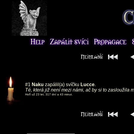
#1
Naku
zapálil(a) svíčku
Lucce
.
Té, která již není mezi námi, ač by si to zasloužila 
Hoří už 23 let, 317 dní a 43 minut.