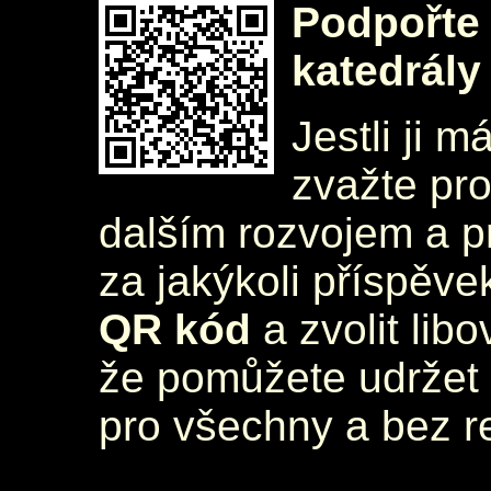
Podpořte 
katedrály
Jestli ji m
zvažte pr
dalším rozvojem a 
za jakýkoli příspěve
QR kód
a zvolit lib
že pomůžete udržet 
pro všechny a bez r