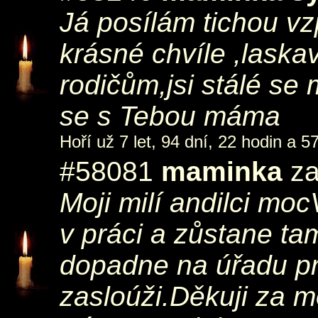
Já posílám tichou v
krásné chvíle ,laska
rodičům,jsi stálé se
se s Tebou máma
Hoří už 7 let, 94 dní, 22 hodin a 5
#58081
maminka
za
Moji milí andilci moc
v práci a zůstane ta
dopadne na úřadu prá
zasloúži.Děkuji za m