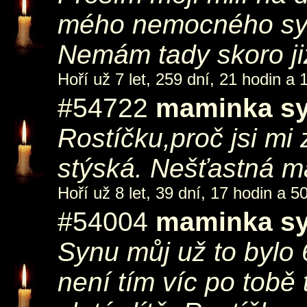
mého nemocného syn
Nemám tady skoro ji
Hoří už 7 let, 259 dní, 21 hodin a 
#54722
maminka sy
Rostíčku,proč jsi m
stýská. Nešťastná m
Hoří už 8 let, 39 dní, 17 hodin a 5
#54004
maminka sy
Synu můj už to bylo 6
není tím víc po tobě 