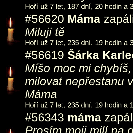
Hoří už 7 let, 187 dní, 20 hodin a 
#56620
Máma
zapál
Miluji tě
Hoří už 7 let, 235 dní, 19 hodin a 
#56619
Šárka Karl
Míšo moc mi chybíš,
milovat nepřestanu 
Máma
Hoří už 7 let, 235 dní, 19 hodin a 
#56343
máma
zapál
Prosím moji milí na 