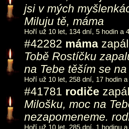
jsi v mých myšlenká
Miluju tě, máma
Hoří už 10 let, 134 dní, 5 hodin a 
#42282
máma
zapál
Tobě Rostíčku zapal
na Tebe těším se na
Hoří už 10 let, 258 dní, 17 hodin a
#41781
rodiče
zapál
Milošku, moc na Te
nezapomeneme. rodi
Hoří už 10 let, 285 dní, 1 hodinu a