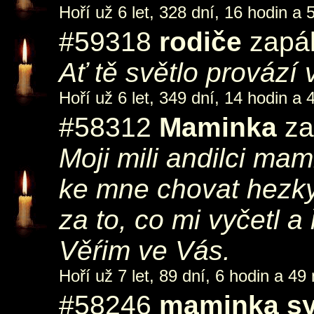
Hoří už 6 let, 328 dní, 16 hodin a 
#59318
rodiče
zapál
Ať tě světlo provází
Hoří už 6 let, 349 dní, 14 hodin a 
#58312
Maminka
za
Moji mili andilci ma
ke mne chovat hezky
za to, co mi vyčetl a 
Věŕim ve Vás.
Hoří už 7 let, 89 dní, 6 hodin a 49
#58246
maminka sy