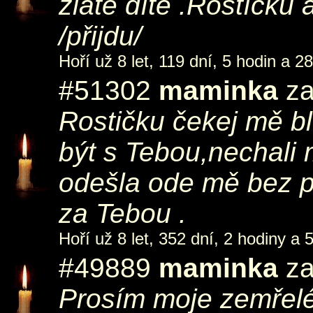
zlaté dítě .Rostíčku 
/přijdu/
Hoří už 8 let, 119 dní, 5 hodin a 2
#51302
maminka
za
Rostičku čekej mě blí
být s Tebou,nechali 
odešla ode mě bez 
za Tebou .
Hoří už 8 let, 352 dní, 2 hodiny a 
#49889
maminka
za
Prosím moje zemřelé