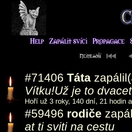
#71406
Táta
zapálil
Vítku!Už je to dvace
Hoří už 3 roky, 140 dní, 21 hodin 
#59496
rodiče
zapál
at ti sviti na cestu