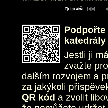
Podpořte 
katedrály
Jestli ji m
zvažte pr
dalším rozvojem a 
za jakýkoli příspěve
QR kód
a zvolit lib
že pomůžete udržet 