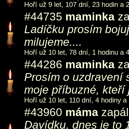
Hoří už 9 let, 107 dní, 23 hodin a 
#44735
maminka
za
Ladíčku prosím bojuj
milujeme....
Hoří už 10 let, 78 dní, 1 hodinu a 
#44286
maminka
za
Prosím o uzdravení 
moje příbuzné, kteří
Hoří už 10 let, 110 dní, 4 hodiny a
#43960
máma
zapál
Davídku, dnes je to 19