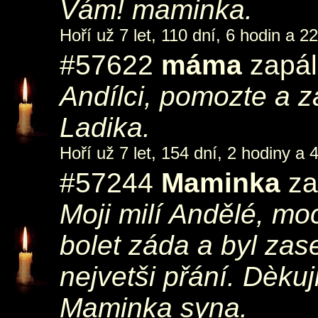
Vám! maminka.
Hoří už 7 let, 110 dní, 6 hodin a 2
#57622
máma
zapál
Andílci, pomozte a 
Ladika.
Hoří už 7 let, 154 dní, 2 hodiny a 
#57244
Maminka
za
Moji milí Andělé, moc
bolet záda a byl zas
nejvetši přání. Dèku
Maminka syna.