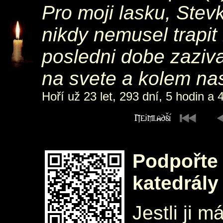
Pro moji lasku, Stevk
nikdy nemusel trapit
posledni dobe zaziva
na svete a kolem nas, 
Hoří už 23 let, 293 dní, 5 hodin a 
Podpořte 
katedrály
Jestli ji m