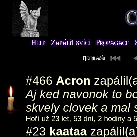
#466
Acron
zapálil(
Aj ked navonok to bol
skvely clovek a mal 
Hoří už 23 let, 53 dní, 2 hodiny a 
#23
kaataa
zapálil(a