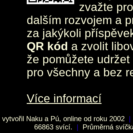
zvažte pr
dalším rozvojem a 
za jakýkoli příspěve
QR kód
a zvolit lib
že pomůžete udržet 
pro všechny a bez r
Více informací
vytvořil
Naku
a Pú, online od roku 2002
|
66863 svící.
|
Průměrná svíčka 