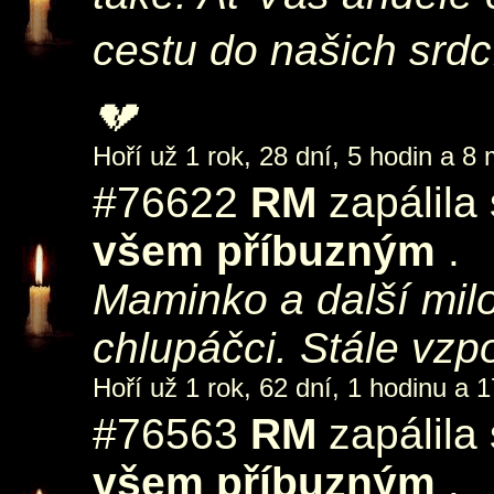
cestu do našich srdc
💔
Hoří už 1 rok, 28 dní, 5 hodin a 8 
#76622
RM
zapálila
všem příbuzným
.
Maminko a další milo
chlupáčci. Stále vzp
Hoří už 1 rok, 62 dní, 1 hodinu a 1
#76563
RM
zapálila
všem příbuzným
.