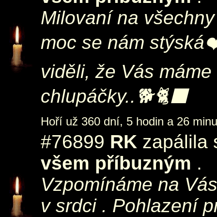
Milovaní na všechny
moc se nám stýská❤️
viděli, že Vás máme 
chlupáčky..🐕🐈‍⬛
Hoří už 360 dní, 5 hodin a 26 minu
#76899
RK
zapálila
všem příbuzným
.
Vzpomínáme na Vás v
v srdci . Pohlazení 