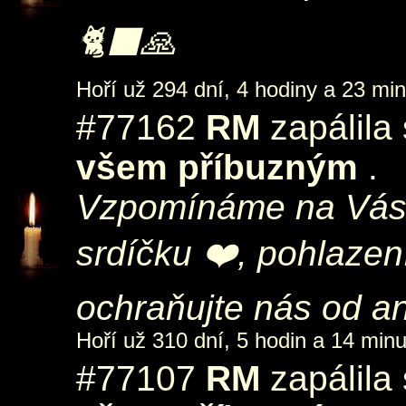
🐈‍⬛🙏
Hoří už 294 dní, 4 hodiny a 23 min
#77162
RM
zapálila
všem příbuzným
.
Vzpomínáme na Vás
srdíčku ❤️, pohlazen
ochraňujte nás od an
Hoří už 310 dní, 5 hodin a 14 minu
#77107
RM
zapálila