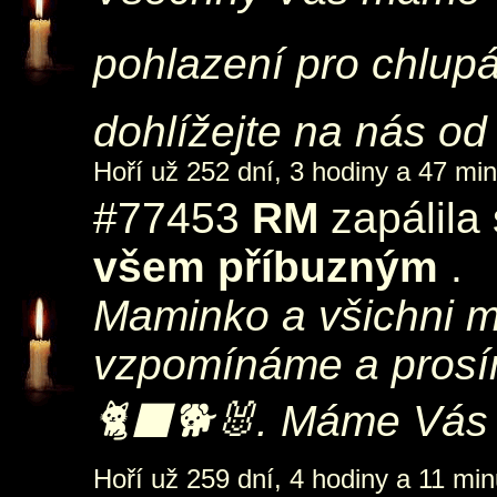
pohlazení pro chlup
dohlížejte na nás od
Hoří už 252 dní, 3 hodiny a 47 min
#77453
RM
zapálila
všem příbuzným
.
Maminko a všichni m
vzpomínáme a prosím
🐈‍⬛🐕🐰. Máme Vás v
Hoří už 259 dní, 4 hodiny a 11 min