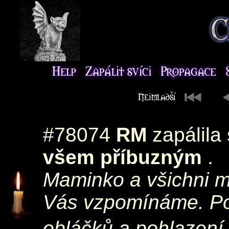
#78074
RM
zapálila
všem příbuzným
.
Maminko a všichni mi
Vás vzpomínáme. Po
obláčků a pohlazení 