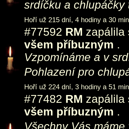
srdíčku a chlupáčky 
Hoří už 215 dní, 4 hodiny a 30 min
#77592
RM
zapálila
všem příbuzným
.
Vzpomínáme a v srd
Pohlazení pro chlupá
Hoří už 224 dní, 3 hodiny a 51 min
#77482
RM
zapálila
všem příbuzným
.
Všechny Vás máme v