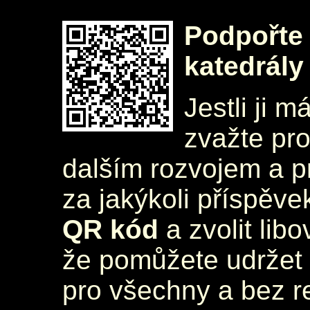
Podpořte 
katedrály
Jestli ji m
zvažte pr
dalším rozvojem a 
za jakýkoli příspěve
QR kód
a zvolit lib
že pomůžete udržet 
pro všechny a bez r