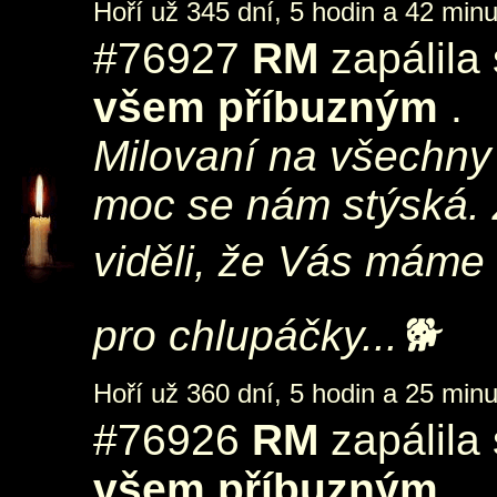
Hoří už 345 dní, 5 hodin a 42 minu
#76927
RM
zapálila
všem příbuzným
.
Milovaní na všechny
moc se nám stýská. Z
viděli, že Vás máme 
pro chlupáčky...🐕
Hoří už 360 dní, 5 hodin a 25 minu
#76926
RM
zapálila
všem příbuzným
.