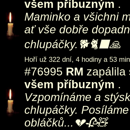
všem příbuzným
.
Maminko a všichni m
ať vše dobře dopadn
chlupáčky.🐕🐈‍⬛🙏
Hoří už 322 dní, 4 hodiny a 53 min
#76995
RM
zapálila
všem příbuzným
.
Vzpomínáme a stýsk
chlupáčky. Posíláme 
obláčků...💔🥀🧸