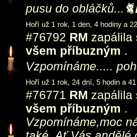
pusu do obláčků...🐈
Hoří už 1 rok, 1 den, 4 hodiny a 2
#76792
RM
zapálila
všem příbuzným
.
Vzpomínáme..... poh
Hoří už 1 rok, 24 dní, 5 hodin a 41
#76771
RM
zapálila
všem příbuzným
.
Vzpomínáme,moc nám
také. Ať Vás andělé 