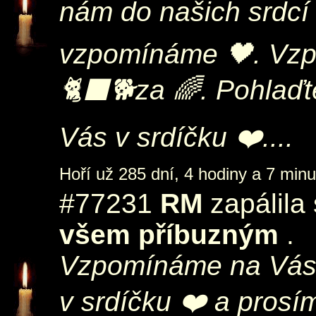
nám do našich srdcí 
vzpomínáme 🖤. Vzp
🐈‍⬛🐕za 🌈. Pohlaďt
Vás v srdíčku ❤️....
Hoří už 285 dní, 4 hodiny a 7 minu
#77231
RM
zapálila
všem příbuzným
.
Vzpomínáme na Vás
v srdíčku ❤️ a prosí