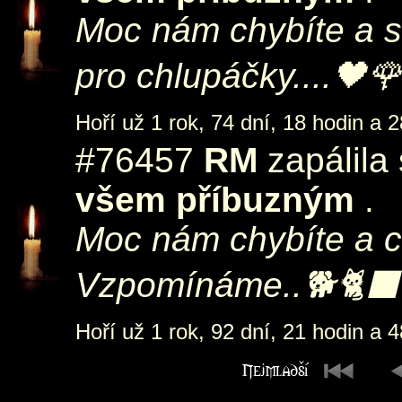
Moc nám chybíte a s
pro chlupáčky....🖤
Hoří už 1 rok, 74 dní, 18 hodin a 2
#76457
RM
zapálila
všem příbuzným
.
Moc nám chybíte a c
Vzpomínáme..🐕🐈‍⬛
Hoří už 1 rok, 92 dní, 21 hodin a 4