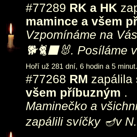
#77289
RK a HK
zap
mamince a všem p
Vzpomínáme na Vás
🐕🐈‍⬛🐰. Posíláme v
Hoří už 281 dní, 6 hodin a 5 minut
#77268
RM
zapálila
všem příbuzným
.
Maminečko a všichni
zapálili svíčky 🪔v N.