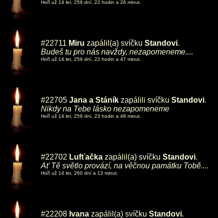
Hoří už 14 let, 259 dní, 22 hodin a 26 minut.
#22711
Miru
zapálil(a) svíčku
Standovi
.
Budeš tu pro nás navždy, nezapomeneme....
Hoří už 14 let, 259 dní, 22 hodin a 47 minut.
#22705
Jana a Stáník
zapálili svíčku
Standovi
.
Nikdy na Tebe lásko nezapomeneme
Hoří už 14 let, 259 dní, 23 hodin a 48 minut.
#22702
Lufťačka
zapálil(a) svíčku
Standovi
.
Ať Tě světlo provází, na věčnou památku Tobě....
Hoří už 14 let, 260 dní a 13 minut.
#22208
Ivana
zapálil(a) svíčku
Standovi
.