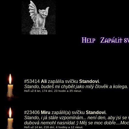
#53414
Ali
zapálila svíčku
Standovi
.
Stando, budeš mi chybět jako milý člověk a kolega.
Hoří už 8 let, 174 dní, 23 hodin a 35 minut.
#23406
Miru
zapálil(a) svíčku
Standovi
.
Stando, i já stále vzpomínám... není den, aby jsi se 
dubová nemohl nasnídat :) Měj se moc dobře....Moc
Hoří už 14 let, 216 dní, 4 hodiny a 12 minut.