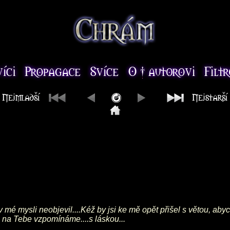
v mé mysli neobjevil....Kéž by jsi ke mě opět přišel s větou, abyc
 na Tebe vzpomínáme....s láskou...