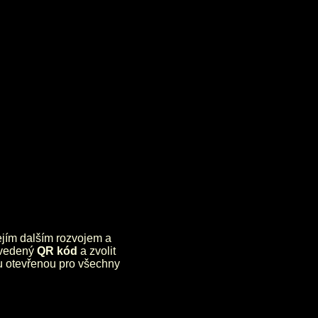
jejím dalším rozvojem a
uvedený
QR kód
a zvolit
lu otevřenou pro všechny