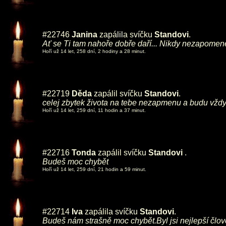
#22746
Janina
zapálila svíčku
Standovi
.
Ať se Ti tam nahoře dobře daří... Nikdy nezapomen
Hoří už 14 let, 258 dní, 2 hodiny a 28 minut.
#22719
Děda
zapálil svíčku
Standovi
.
celej zbytek života na tebe nezapmenu a budu vžd
Hoří už 14 let, 259 dní, 11 hodin a 37 minut.
#22716
Tonda
zapálil svíčku
Standovi
.
Budeš moc chybět
Hoří už 14 let, 259 dní, 21 hodin a 59 minut.
#22714
Iva
zapálila svíčku
Standovi
.
Budeš nám strašně moc chybět.Byl jsi nejlepší člo