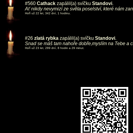
#560
Cathack
zapálil(a) svíčku
Standovi
.
Ať nikdy nevymizí ze světa poselství, které nám za
Hoří už 22 let, 342 dní, 1 hodinu.
#26
zlatá rybka
zapálil(a) svíčku
Standovi
.
Snad se máš tam nahoře dobře,myslím na Tebe a ch
Hoří už 23 let, 289 dní, 8 hodin a 29 minut.