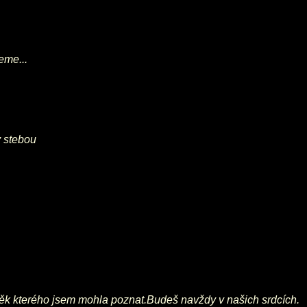
eme...
y stebou
věk kterého jsem mohla poznat.Budeš navždy v našich srdcích.