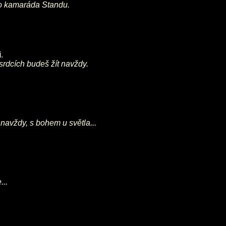
ho kamaráda Standu.
i
.
 srdcích budeš žít navždy.
 navždy, s bohem u světla...
...