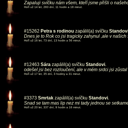
Zapaluji svíčku nám všem, kteří jsme přišli o naše
Hoří už 14 let, 283 dní, 11 hodin a 18 minut.
#15262
Petra s rodinou
zapálil(a) svíčku
Standov
Dnes je to Rok co jsi tragicky zahynul ,ale v našich
Hoří už 16 let, 73 dní, 13 hodin a 56 minut.
#12463
Sára
zapálil(a) svíčku
Standovi
.
odešel jsi bez rozloučení, ale v mém srdci jsi zůstal
Hoří už 17 let, 35 dní, 3 hodiny a 31 minut.
#3373
Smrtak
zapálil(a) svíčku
Standovi
.
Snad se tam mas lip nez mi tady jednou se setkame
Hoří už 20 let, 337 dní, 9 hodin a 16 minut.