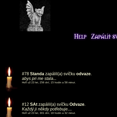
#78
Standa
zapálil(a) svíčku
odvaze
.
abys pri me stala...
Hoří už 23 let, 256 dní, 15 hodin a 58 minut.
#12
SAt
zapálil(a) svíčku
Odvaze
.
Každý ji někdy potřebuje....
Hoří už 23 let, 301 dní, 18 hodin a 32 minut.