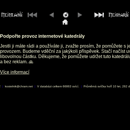
Podpořte provoz internetové katedrály
Jestli ji máte rádi a používáte ji, zvažte prosím, že pomůžete s 
provozem. Budeme vděční za jakýkoli příspěvek. Stačí načíst 
libovolnou částku. Děkujeme, že pomůžete udržet tuto katedrá
a bez reklam. 🙏
Více informací
2
|
kostelnik@chram.net
|
V databázi celkem 66863 svící.
|
Průměrná svíčka hoří 10 let, 262 d