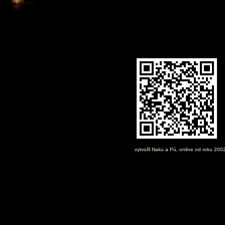
vytvořil
Naku
a Pú, online od roku 200