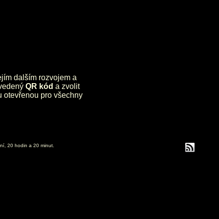
jejím dalším rozvojem a
uvedený
QR kód
a zvolit
lu otevřenou pro všechny
ní, 20 hodin a 20 minut.