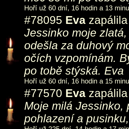
Hoří už 60 dní, 16 hodin a 13 minu
#78095
Eva
zapálila
Jessinko moje zlatá,
odešla za duhový mos
očích vzpomínám. By
po tobě stýská. Eva
Hoří už 60 dní, 16 hodin a 15 minu
#77570
Eva
zapálila
Moje milá Jessinko, 
pohlazení a pusinku
Hoří už 225 dní, 14 hodin a 17 min