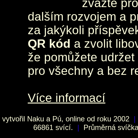
zvažte pr
dalším rozvojem a 
za jakýkoli příspěve
QR kód
a zvolit lib
že pomůžete udržet 
pro všechny a bez r
Více informací
vytvořil
Naku
a Pú, online od roku 2002
|
66861 svící.
|
Průměrná svíčka 