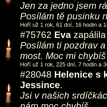
Jen za jedno jsem rád
Posílám tě pusinku 
Hoří už 1 rok, 61 dní, 16 hodin a 1
#75762
Eva
zapálila
Posílám ti pozdrav 
most. Moc mi chybíš 
Hoří už 1 rok, 225 dní, 7 hodin a 3
#28048
Helenice s
Jessince
.
Jsi v našich srdíčkác
nám moc chybíš..