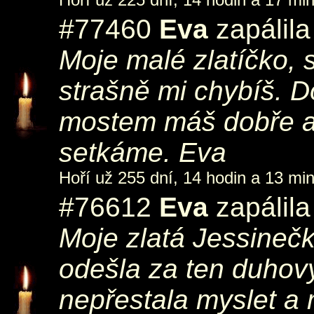
#77460
Eva
zapálila
Moje malé zlatíčko,
strašně mi chybíš. 
mostem máš dobře a
setkáme. Eva
Hoří už 255 dní, 14 hodin a 13 min
#76612
Eva
zapálila
Moje zlatá Jessinečko
odešla za ten duhov
nepřestala myslet a 