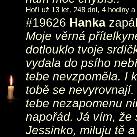
Hoří už 13 let, 248 dní, 4 hodiny a
#19626
Hanka
zapál
Moje věrná přítelkyn
dotlouklo tvoje srdíč
vydala do psího nebí
tebe nevzpoměla. I 
tobě se nevyrovnají. 
tebe nezapomenu ni
napořád. Já vím, že 
Jessinko, miluju tě 