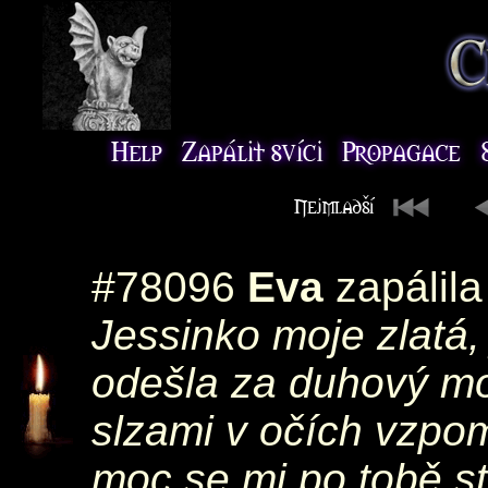
#78096
Eva
zapálila
Jessinko moje zlatá,
odešla za duhový mos
slzami v očích vzpom
moc se mi po tobě s