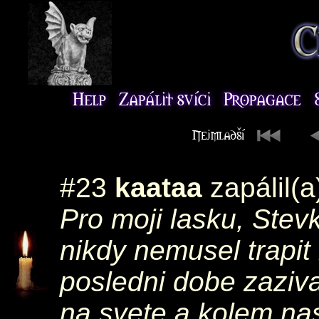
#23
kaataa
zapálil(a
Pro moji lasku, Stevk
nikdy nemusel trapit
posledni dobe zaziva
na svete a kolem nas, 