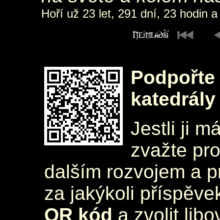
Hoří už 23 let, 291 dní, 23 hodin a
Podpořte 
katedrály
Jestli ji m
zvažte pr
dalším rozvojem a 
za jakýkoli příspěve
QR kód
a zvolit lib