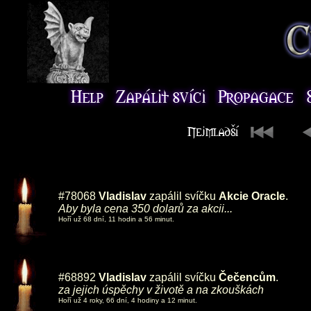
#78068
Vladislav
zapálil svíčku
Akcie Oracle
.
Aby byla cena 350 dolarů za akcii...
Hoří už 68 dní, 11 hodin a 56 minut.
#68892
Vladislav
zapálil svíčku
Čečencům
.
za jejich úspěchy v životě a na zkouškách
Hoří už 4 roky, 66 dní, 4 hodiny a 12 minut.