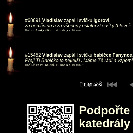
#68891
Vladislav
zapálil svíčku
Igorovi
.
za němčninu a za všechny ostatní zkoušky (hlavně 
Hoří už 4 roky, 66 dní, 4 hodiny a 16 minut.
#15452
Vladislav
zapálil svíčku
babičce Fanynce
Přeji Ti Babičko to nejlelší . Máme Tě rádi a vzpomí
Hoří už 16 let, 66 dní, 10 hodin a 10 minut.
Podpořte 
katedrály