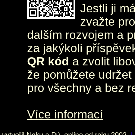
Jestli ji m
zvažte pr
dalším rozvojem a 
za jakýkoli příspěve
QR kód
a zvolit lib
že pomůžete udržet 
pro všechny a bez r
Více informací
vytvořil
Naku
a Pú, online od roku 2002
|