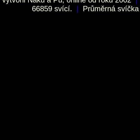
66859 svící.
|
Průměrná svíčka h