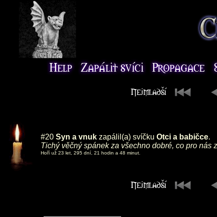
#20
Syn a vnuk
zapálil(a) svíčku
Otci a babičce
.
Tichý věčný spánek za všechno dobré, co pro nás za
Hoří už 23 let, 295 dní, 21 hodin a 48 minut.