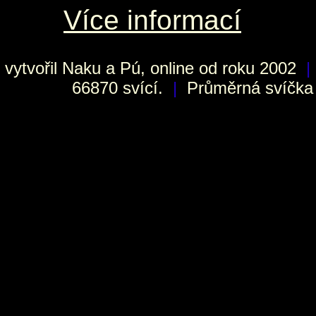
Více informací
vytvořil
Naku
a Pú, online od roku 2002
|
66870 svící.
|
Průměrná svíčka h