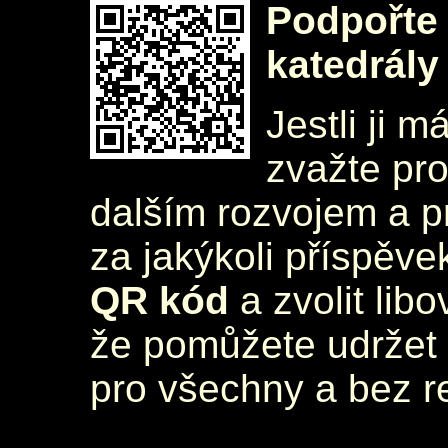
Podpořte 
katedrály
Jestli ji m
zvažte pr
dalším rozvojem a 
za jakýkoli příspěve
QR kód
a zvolit lib
že pomůžete udržet 
pro všechny a bez r