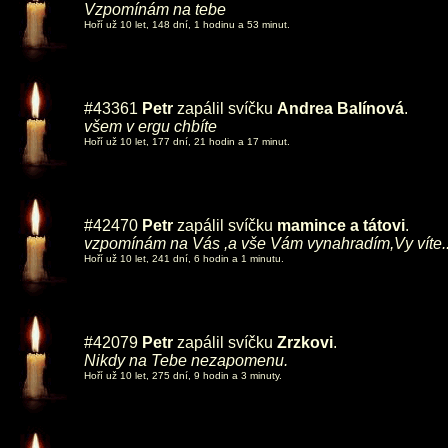
Vzpomínám na tebe
Hoří už 10 let, 148 dní, 1 hodinu a 53 minut.
#43361
Petr
zapálil svíčku
Andrea Balínová
.
všem v ergu chbíte
Hoří už 10 let, 177 dní, 21 hodin a 17 minut.
#42470
Petr
zapálil svíčku
mamince a tátovi
.
vzpomínám na Vás ,a vše Vám vynahradím,Vy víte..
Hoří už 10 let, 241 dní, 6 hodin a 1 minutu.
#42079
Petr
zapálil svíčku
Zrzkovi
.
Nikdy na Tebe nezapomenu.
Hoří už 10 let, 275 dní, 9 hodin a 3 minuty.