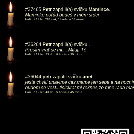
#37465
Petr
zapálil(a) svíčku
Mamince
.
Maminko pořád budeš v mém srdci
Hoří už 11 let, 283 dní, 6 hodin a 58 minut.
#36264
Petr
zapálil(a) svíčku
.
Prosím vrať se mi.... Miluji Tě
Hoří už 12 let, 23 dní, 6 hodin a 30 minut.
#36044
petr
zapálil svíčku
anet
.
jeste chvili unavime cas,mame jen sebe a na nocnim
budem se vest...tisickrat mi reknes,ze mne rada ma
Hoří už 12 let, 43 dní, 5 hodin a 45 minut.