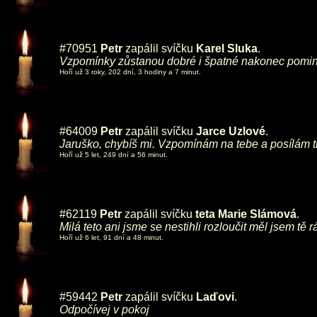
#70951
Petr
zapálil svíčku
Karel Sluka
.
Vzpomínky zůstanou dobré i špatné nakonec pominou
Hoří už 3 roky, 202 dní, 3 hodiny a 7 minut.
#64009
Petr
zapálil svíčku
Jarce Uzlové
.
Jaruško, chybíš mi. Vzpomínám na tebe a posílám t
Hoří už 5 let, 249 dní a 56 minut.
#62119
Petr
zapálil svíčku
teta Marie Slámová
.
Milá teto ani jsme se nestihli rozloučit měl jsem t
Hoří už 6 let, 91 dní a 48 minut.
#59442
Petr
zapálil svíčku
Laďovi
.
Odpočívej v pokoj