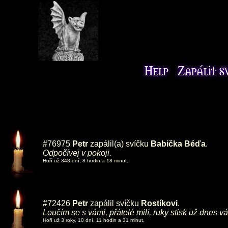
#76975
Petr
zapálil(a) svíčku
Babička Béďa
.
Odpočívej v pokoji.
Hoří už 348 dní, 8 hodin a 18 minut.
#72426
Petr
zapálil svíčku
Rostíkovi
.
Loučím se s vámi, přátelé milí, ruky stisk už dnes 
Hoří už 3 roky, 10 dní, 11 hodin a 31 minut.