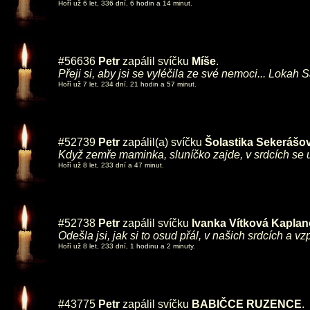
Hoří už 6 let, 336 dní, 6 hodin a 14 minut.
#56636
Petr
zapálil svíčku
Míše
.
Přeji si, aby jsi se vyléčila ze své nemoci... Lok
Hoří už 7 let, 234 dní, 21 hodin a 57 minut.
#52739
Petr
zapálil(a) svíčku
Šolastika Sekerášo
Když zemře maminka, sluníčko zajde, v srdcích se 
Hoří už 8 let, 233 dní a 47 minut.
#52738
Petr
zapálil svíčku
Ivanka Vítková Kapla
Odešla jsi, jak si to osud přál, v našich srdcích a
Hoří už 8 let, 233 dní, 1 hodinu a 2 minuty.
#43775
Petr
zapálil svíčku
BABIČCE RUZENCE
.