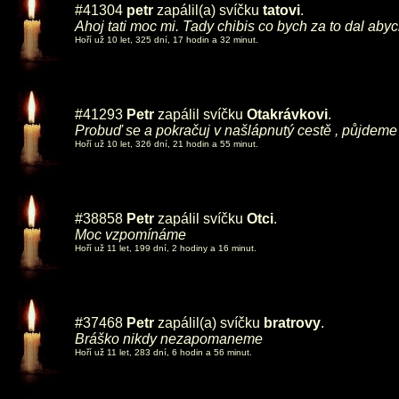
#41304
petr
zapálil(a) svíčku
tatovi
.
Ahoj tati moc mi. Tady chibis co bych za to dal abyc
Hoří už 10 let, 325 dní, 17 hodin a 32 minut.
#41293
Petr
zapálil svíčku
Otakrávkovi
.
Probuď se a pokračuj v našlápnutý cestě , půjdeme
Hoří už 10 let, 326 dní, 21 hodin a 55 minut.
#38858
Petr
zapálil svíčku
Otci
.
Moc vzpomínáme
Hoří už 11 let, 199 dní, 2 hodiny a 16 minut.
#37468
Petr
zapálil(a) svíčku
bratrovy
.
Bráško nikdy nezapomaneme
Hoří už 11 let, 283 dní, 6 hodin a 56 minut.