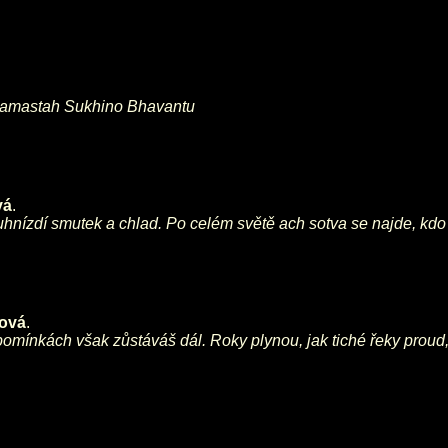
ah Samastah Sukhino Bhavantu
vá
.
uhnízdí smutek a chlad. Po celém světě ach sotva se najde, kdo
nová
.
 vzpomínkách však zůstáváš dál. Roky plynou, jak tiché řeky prou