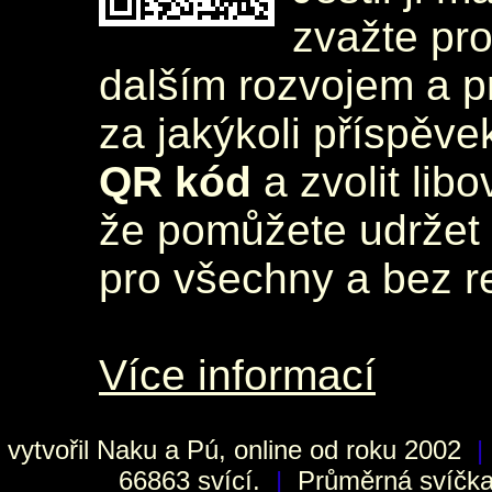
zvažte pr
dalším rozvojem a 
za jakýkoli příspěve
QR kód
a zvolit lib
že pomůžete udržet 
pro všechny a bez r
Více informací
vytvořil
Naku
a Pú, online od roku 2002
|
66863 svící.
|
Průměrná svíčka 