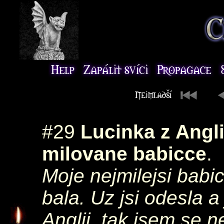
#29
Lucinka z Angl
milovane babicce
.
Moje nejmilejsi babi
bala. Uz jsi odesla a
Anglii, tak jsem se n