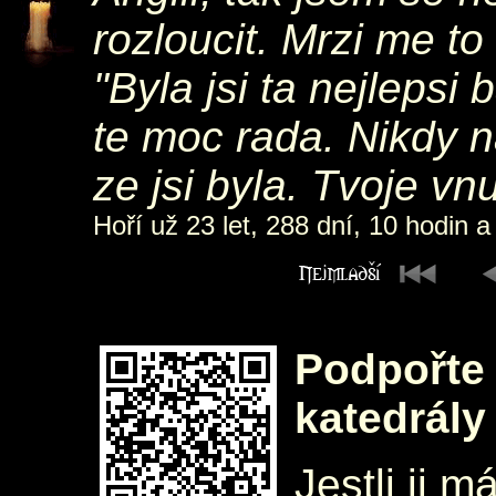
rozloucit. Mrzi me to 
"Byla jsi ta nejleps
te moc rada. Nikdy 
ze jsi byla. Tvoje vn
Hoří už 23 let, 288 dní, 10 hodin a
Podpořte 
katedrály
Jestli ji m