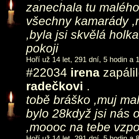
zanechala tu malého
všechny kamarády ,
,byla jsi skvělá holk
pokoji
Hoří už 14 let, 291 dní, 5 hodin a 
#22034
irena
zapálil
radečkovi
.
tobě bráško ,muj male
bylo 28když jsi nás 
,moooc na tebe vzpo
Hoří už 14 let, 291 dní, 5 hodin a 