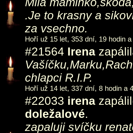
Mila maminko,skoda,
.Je to krasny a sik
za vsechno.
Hoří už 15 let, 353 dní, 19 hodin a
#21564
Irena
zapáli
Vašíčku,Marku,Rachů
chlapci R.I.P.
Hoří už 14 let, 337 dní, 8 hodin a 
#22033
irena
zapálil
doležalové
.
zapaluji svíčku renat