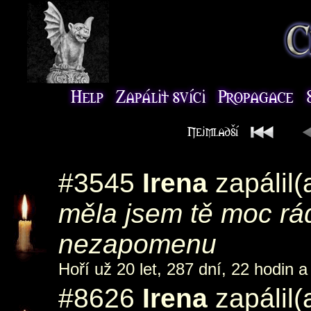
#3545
Irena
zapálil(
měla jsem tě moc rád
nezapomenu
Hoří už 20 let, 287 dní, 22 hodin a
#8626
Irena
zapálil(