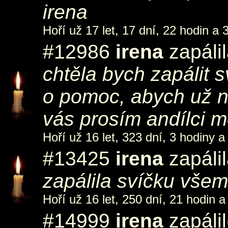
irena
Hoří už 17 let, 17 dní, 22 hodin a 
#12986
irena
zapáli
chtěla bych zapálit s
o pomoc, abych už 
vás prosím andílci 
Hoří už 16 let, 323 dní, 3 hodiny a
#13425
irena
zapáli
zapálila svíčku všem
Hoří už 16 let, 250 dní, 21 hodin a
#14999
irena
zapálil