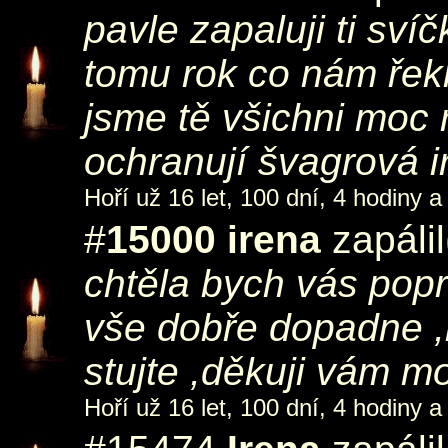
pavle zapaluji ti sví
tomu rok co nám řekl
jsme tě všichni moc r
ochranují švagrová i
Hoří už 16 let, 100 dní, 4 hodiny a
#
15000
irena
zapálil
chtěla bych vás popr
vše dobře dopadne ,
stujte ,děkuji vám m
Hoří už 16 let, 100 dní, 4 hodiny a