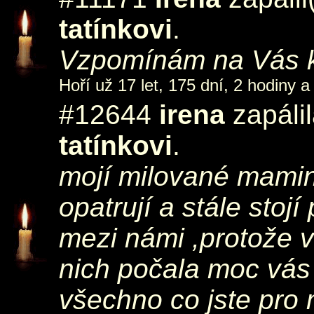
tatínkovi
.
Vzpomínám na Vás 
Hoří už 17 let, 175 dní, 2 hodiny a
#12644
irena
zapáli
tatínkovi
.
mojí milované mamine
opatrují a stále stojí
mezi námi ,protože 
nich počala moc vás 
všechno co jste pro 