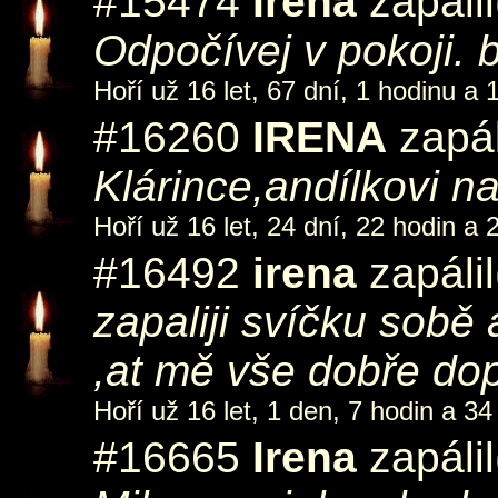
#15474
Irena
zapálil
Odpočívej v pokoji. 
Hoří už 16 let, 67 dní, 1 hodinu a 
#16260
IRENA
zapál
Klárince,andílkovi na 
Hoří už 16 let, 24 dní, 22 hodin a 
#16492
irena
zapálil
zapaliji svíčku sobě 
,at mě vše dobře do
Hoří už 16 let, 1 den, 7 hodin a 34
#16665
Irena
zapálil