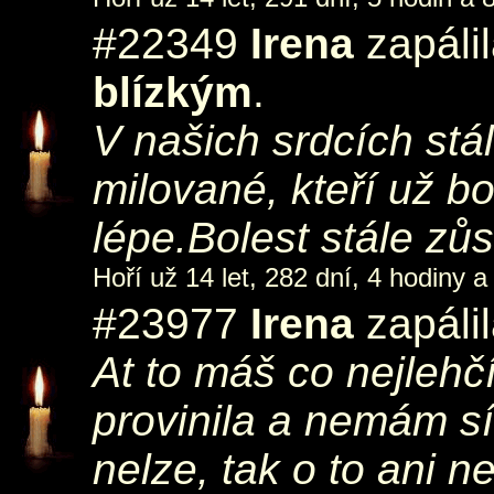
#22349
Irena
zapáli
blízkým
.
V našich srdcích st
milované, kteří už bo
lépe.Bolest stále z
Hoří už 14 let, 282 dní, 4 hodiny a
#23977
Irena
zapáli
At to máš co nejlehč
provinila a nemám síl
nelze, tak o to ani n