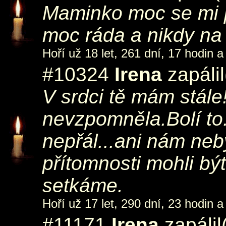
Maminko moc se mi p
moc ráda a nikdy n
Hoří už 18 let, 261 dní, 17 hodin a
#10324
Irena
zapálil
V srdci tě mám stále
nevzpomněla.Bolí to..
nepřál...ani nám ne
přítomnosti mohli bý
setkáme.
Hoří už 17 let, 290 dní, 23 hodin a
#11171
Irena
zapálil