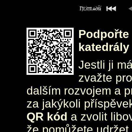
Podpořte 
katedrály
Jestli ji m
zvažte pr
dalším rozvojem a 
za jakýkoli příspěve
QR kód
a zvolit lib
že pomůžete udržet 