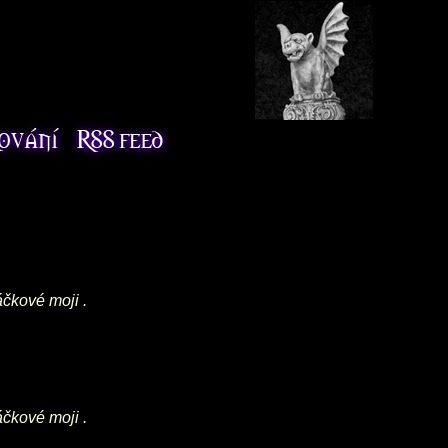
áčkové moji .
áčkové moji .