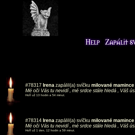
#78317
Irena
zapálil(a) svíčku
milované mamince ,
Mé oči Vás tu nevidí , mé srdce stále hledá , Váš ú
Hoří už 13 hodin a 54 minut.
#78314
Irena
zapálil(a) svíčku
milované mamince ,
Mé oči Vás tu nevidí , mé srdce stále hledá , Váš ú
Hoří už 1 den, 12 hodin a 59 minut.