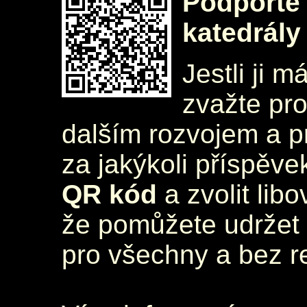
Podpořte 
katedrály
Jestli ji m
zvažte pr
dalším rozvojem a 
za jakýkoli příspěve
QR kód
a zvolit lib
že pomůžete udržet 
pro všechny a bez r