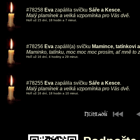
#78258
Eva
zapálila svíčku
Sáře a Kesce
.
Malý plamínek a velká vzpomínka pro Vás dvě.
Hoří už 15 dní, 18 hodin a 7 minut.
#78256
Eva
zapálil(a) svíčku
Mamince, tatínkovi
Maminko, tatínku, moc moc moc prosím, ať mně to z
Hoří už 16 dní, 4 hodiny a 29 minut.
#78255
Eva
zapálila svíčku
Sáře a Kesce
.
Malý plamínek a velká vzpomínka pro Vás dvě.
Hoří už 16 dní, 18 hodin a 10 minut.