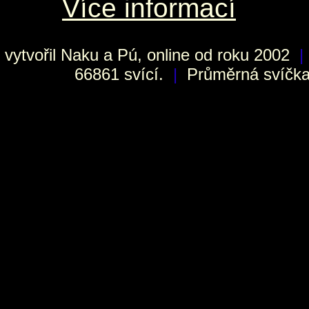
Více informací
vytvořil
Naku
a Pú, online od roku 2002
|
66861 svící.
|
Průměrná svíčka 