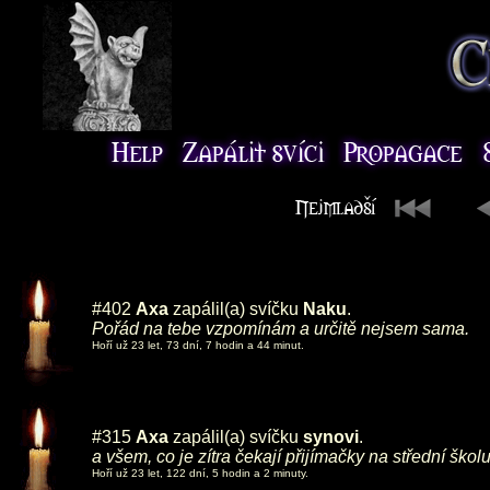
#402
Axa
zapálil(a) svíčku
Naku
.
Pořád na tebe vzpomínám a určitě nejsem sama.
Hoří už 23 let, 73 dní, 7 hodin a 44 minut.
#315
Axa
zapálil(a) svíčku
synovi
.
a všem, co je zítra čekají přijímačky na střední ško
Hoří už 23 let, 122 dní, 5 hodin a 2 minuty.