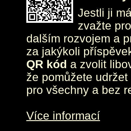
Jestli ji m
zvažte pr
dalším rozvojem a 
za jakýkoli příspěve
QR kód
a zvolit lib
že pomůžete udržet 
pro všechny a bez r
Více informací