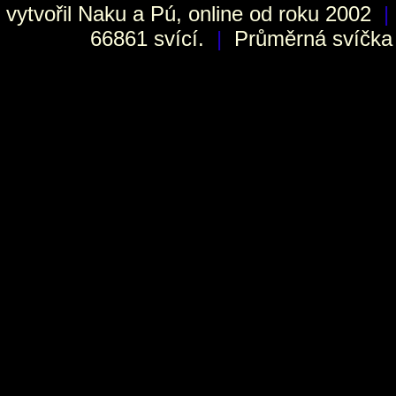
vytvořil
Naku
a Pú, online od roku 2002
|
66861 svící.
|
Průměrná svíčka h