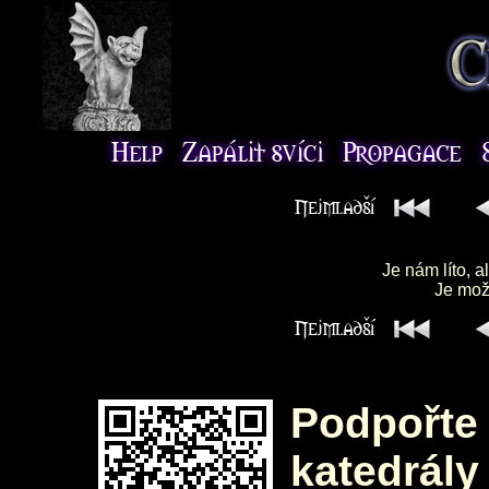
Je nám líto, a
Je možn
Podpořte 
katedrály