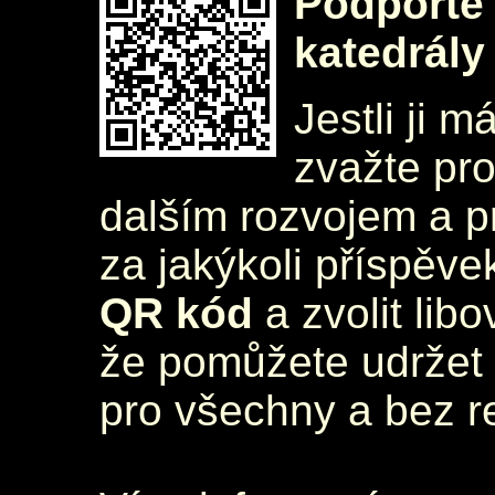
Podpořte 
katedrály
Jestli ji m
zvažte pr
dalším rozvojem a 
za jakýkoli příspěve
QR kód
a zvolit lib
že pomůžete udržet 
pro všechny a bez r