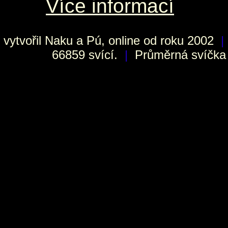
Více informací
vytvořil
Naku
a Pú, online od roku 2002
|
66859 svící.
|
Průměrná svíčka h