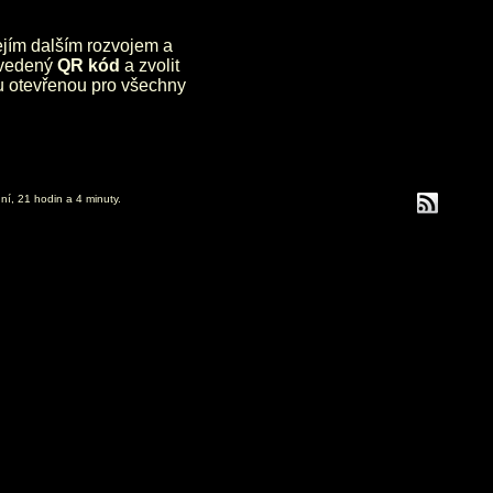
jejím dalším rozvojem a
uvedený
QR kód
a zvolit
lu otevřenou pro všechny
ní, 21 hodin a 4 minuty.