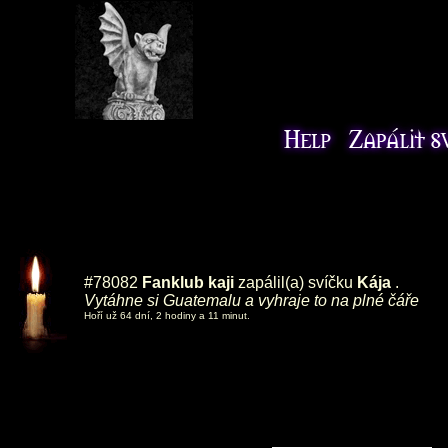
#78082
Fanklub kaji
zapálil(a) svíčku
Kája
.
Vytáhne si Guatemalu a vyhraje to na plné čáře
Hoří už 64 dní, 2 hodiny a 11 minut.