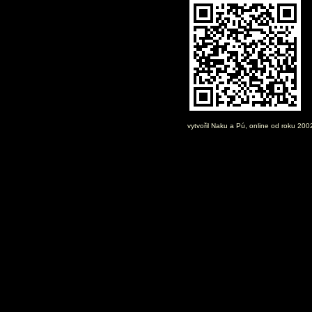
vytvořil
Naku
a Pú, online od roku 20