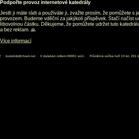
Podpořte provoz internetové katedrály
Jestli ji máte rádi a používáte ji, zvažte prosím, že pomůžete s 
provozem. Budeme vděční za jakýkoli příspěvek. Stačí načíst 
libovolnou částku. Děkujeme, že pomůžete udržet tuto katedrá
a bez reklam. 🙏
Více informací
02
|
kostelnik@chram.net
|
V databázi celkem 66861 svící.
|
Průměrná svíčka hoří 10 let, 261 d