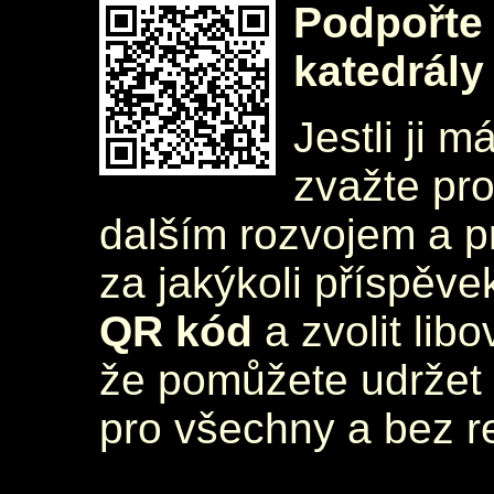
Podpořte 
katedrály
Jestli ji m
zvažte pr
dalším rozvojem a 
za jakýkoli příspěve
QR kód
a zvolit lib
že pomůžete udržet 
pro všechny a bez r