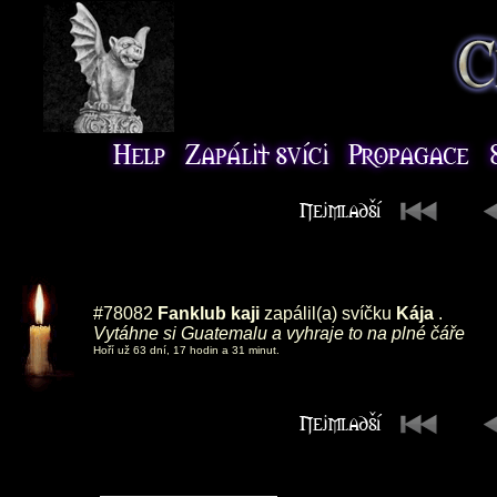
#78082
Fanklub kaji
zapálil(a) svíčku
Kája
.
Vytáhne si Guatemalu a vyhraje to na plné čáře
Hoří už 63 dní, 17 hodin a 31 minut.