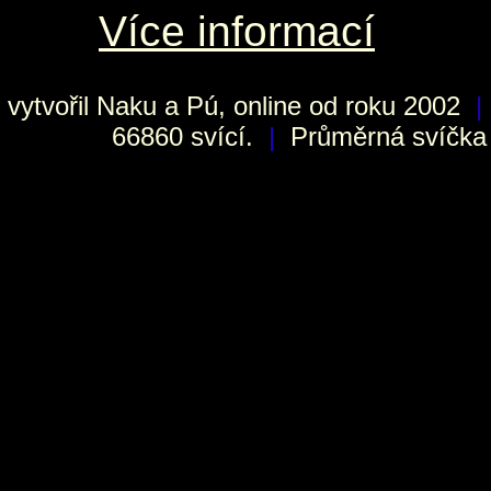
Více informací
vytvořil
Naku
a Pú, online od roku 2002
|
66860 svící.
|
Průměrná svíčka h