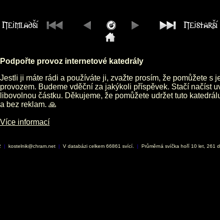
Podpořte provoz internetové katedrály
Jestli ji máte rádi a používáte ji, zvažte prosím, že pomůžete s 
provozem. Budeme vděční za jakýkoli příspěvek. Stačí načíst 
libovolnou částku. Děkujeme, že pomůžete udržet tuto katedrá
a bez reklam. 🙏
Více informací
2
|
kostelnik@chram.net
|
V databázi celkem 66861 svící.
|
Průměrná svíčka hoří 10 let, 261 d