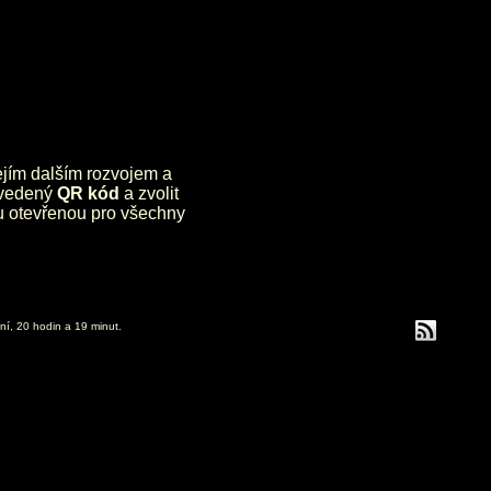
jejím dalším rozvojem a
uvedený
QR kód
a zvolit
lu otevřenou pro všechny
ní, 20 hodin a 19 minut.