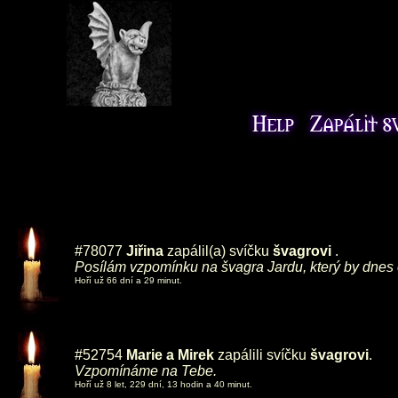
#78077
Jiřina
zapálil(a) svíčku
švagrovi
.
Posílám vzpomínku na švagra Jardu, který by dnes osl
Hoří už 66 dní a 29 minut.
#52754
Marie a Mirek
zapálili svíčku
švagrovi
.
Vzpomínáme na Tebe.
Hoří už 8 let, 229 dní, 13 hodin a 40 minut.