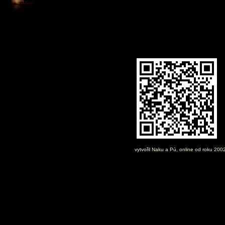
vytvořil
Naku
a Pú, online od roku 200