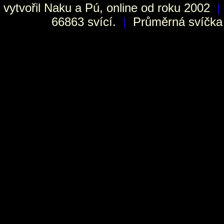
vytvořil
Naku
a Pú, online od roku 2002
|
66863 svící.
|
Průměrná svíčka h