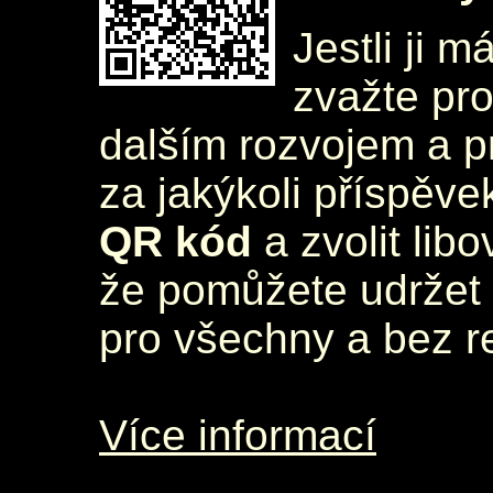
Jestli ji m
zvažte pr
dalším rozvojem a 
za jakýkoli příspěve
QR kód
a zvolit lib
že pomůžete udržet 
pro všechny a bez r
Více informací