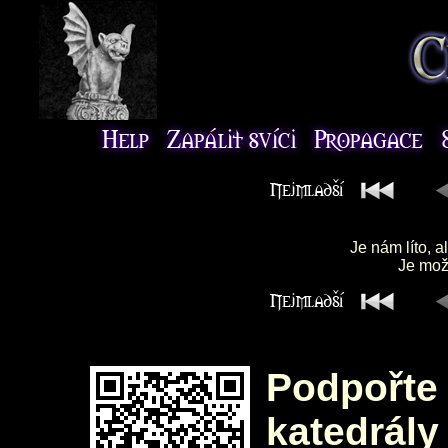
Je nám líto, a
Je možn
Podpořte 
katedrály