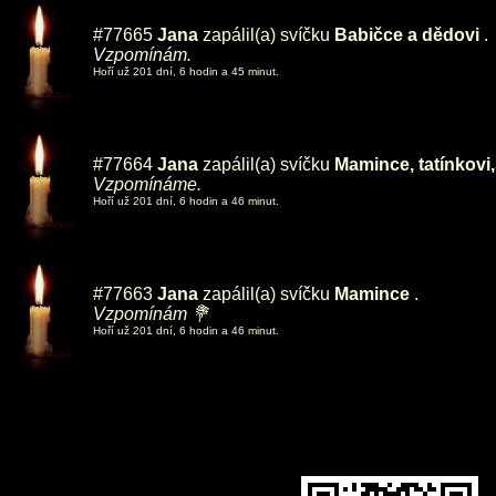
#77665
Jana
zapálil(a) svíčku
Babičce a dědovi
.
Vzpomínám.
Hoří už 201 dní, 6 hodin a 45 minut.
#77664
Jana
zapálil(a) svíčku
Mamince, tatínkovi,
Vzpomínáme.
Hoří už 201 dní, 6 hodin a 46 minut.
#77663
Jana
zapálil(a) svíčku
Mamince
.
Vzpomínám 💐
Hoří už 201 dní, 6 hodin a 46 minut.