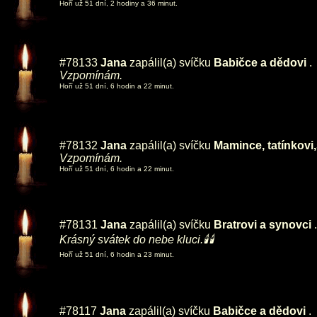
Hoří už 51 dní, 2 hodiny a 36 minut.
#78133
Jana
zapálil(a) svíčku
Babičce a dědovi
.
Vzpomínám.
Hoří už 51 dní, 6 hodin a 22 minut.
#78132
Jana
zapálil(a) svíčku
Mamince, tatínkovi,
Vzpomínám.
Hoří už 51 dní, 6 hodin a 22 minut.
#78131
Jana
zapálil(a) svíčku
Bratrovi a synovci
.
Krásný svátek do nebe kluci.🕯️🕯️
Hoří už 51 dní, 6 hodin a 23 minut.
#78117
Jana
zapálil(a) svíčku
Babičce a dědovi
.