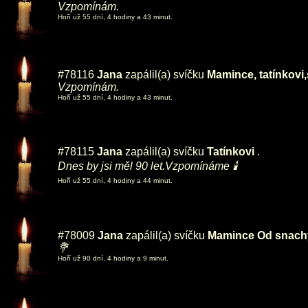
Vzpomínám.
Hoří už 55 dní, 4 hodiny a 43 minut.
#78116
Jana
zapálil(a) svíčku
Mamince, tatínkovi,
Vzpomínám.
Hoří už 55 dní, 4 hodiny a 43 minut.
#78115
Jana
zapálil(a) svíčku
Tatínkovi
.
Dnes by jsi měl 90 let.Vzpomínáme 🕯️
Hoří už 55 dní, 4 hodiny a 44 minut.
#78009
Jana
zapálil(a) svíčku
Mamince Od snachy
💐
Hoří už 90 dní, 4 hodiny a 9 minut.