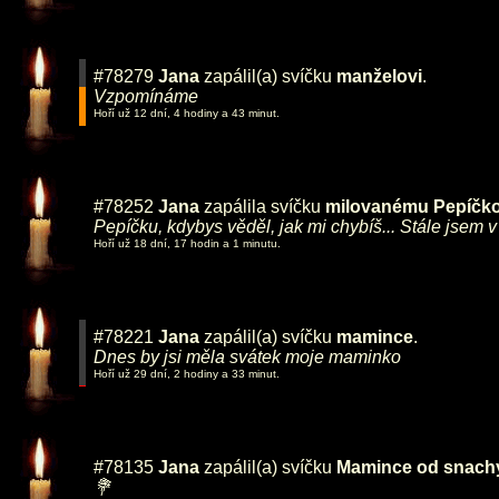
#78279
Jana
zapálil(a) svíčku
manželovi
.
Vzpomínáme
Hoří už 12 dní, 4 hodiny a 43 minut.
#78252
Jana
zapálila svíčku
milovanému Pepíčko
Pepíčku, kdybys věděl, jak mi chybíš... Stále jsem
Hoří už 18 dní, 17 hodin a 1 minutu.
#78221
Jana
zapálil(a) svíčku
mamince
.
Dnes by jsi měla svátek moje maminko
Hoří už 29 dní, 2 hodiny a 33 minut.
#78135
Jana
zapálil(a) svíčku
Mamince od snac
💐