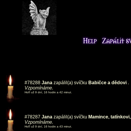
#78288
Jana
zapálil(a) svíčku
Babičce a dědovi
.
Vzpomínáme.
Hoří už 9 dní, 16 hodin a 42 minut.
#78287
Jana
zapálil(a) svíčku
Mamince, tatínkovi,
Vzpomínáme.
Hoří už 9 dní, 16 hodin a 43 minut.