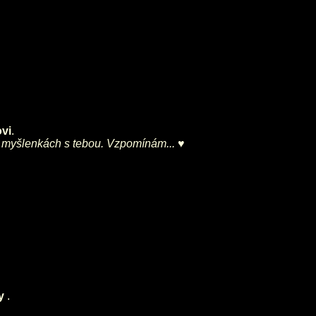
vi
.
 v myšlenkách s tebou. Vzpomínám... ♥
hy
.