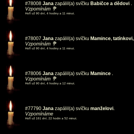
#78008
Jana
zapálil(a) svíčku
Babičce a dědovi
.
Vzpomínám 💐
Hoří už 90 dní, 4 hodiny a 11 minut.
#78007
Jana
zapálil(a) svíčku
Mamince, tatínkovi,
Vzpomínám 💐
Hoří už 90 dní, 4 hodiny a 11 minut.
#78006
Jana
zapálil(a) svíčku
Mamince
.
Vzpomínám 💐
Hoří už 90 dní, 4 hodiny a 12 minut.
#77790
Jana
zapálil(a) svíčku
manželovi
.
Vzpomínáme
Hoří už 161 dní, 22 hodin a 52 minut.