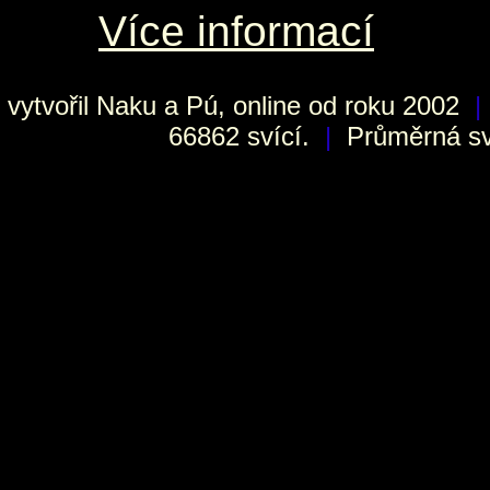
Více informací
vytvořil
Naku
a Pú, online od roku 2002
|
66862 svící.
|
Průměrná sví