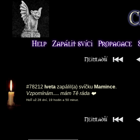
#78212
Iveta
zapálil(a) svíčku
Mamince
.
Vzpomínám..... mám Tě ráda ❤️
Hoří už 28 dní, 19 hodin a 50 minut.