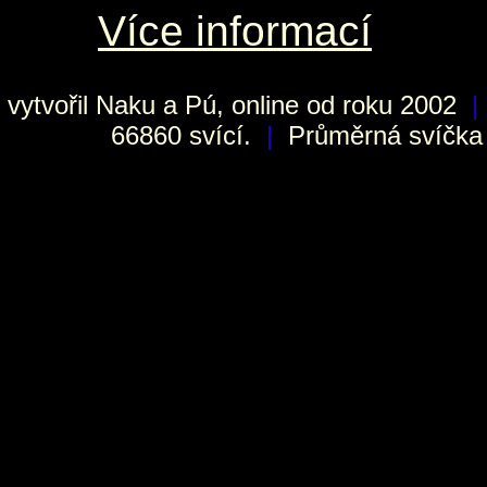
Více informací
vytvořil
Naku
a Pú, online od roku 2002
|
66860 svící.
|
Průměrná svíčka h