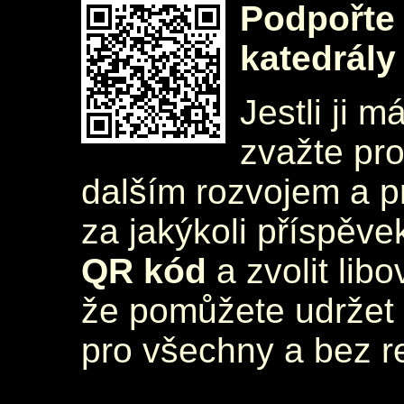
Podpořte 
katedrály
Jestli ji m
zvažte pr
dalším rozvojem a 
za jakýkoli příspěve
QR kód
a zvolit lib
že pomůžete udržet 
pro všechny a bez r