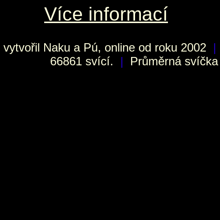
Více informací
vytvořil
Naku
a Pú, online od roku 2002
|
66861 svící.
|
Průměrná svíčka h