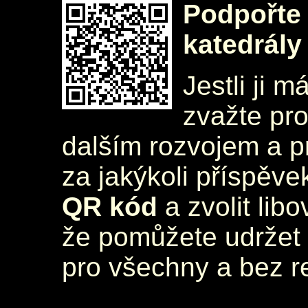
Podpořte 
katedrály
Jestli ji m
zvažte pr
dalším rozvojem a 
za jakýkoli příspěve
QR kód
a zvolit lib
že pomůžete udržet 
pro všechny a bez r