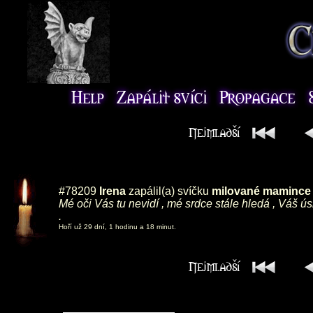
#78209
Irena
zapálil(a) svíčku
milované mamince ,
Mé oči Vás tu nevidí , mé srdce stále hledá , Váš ú
.
Hoří už 29 dní, 1 hodinu a 18 minut.