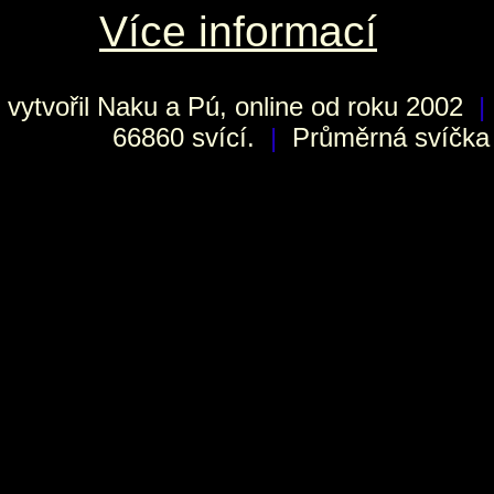
Více informací
vytvořil
Naku
a Pú, online od roku 2002
|
66860 svící.
|
Průměrná svíčka h