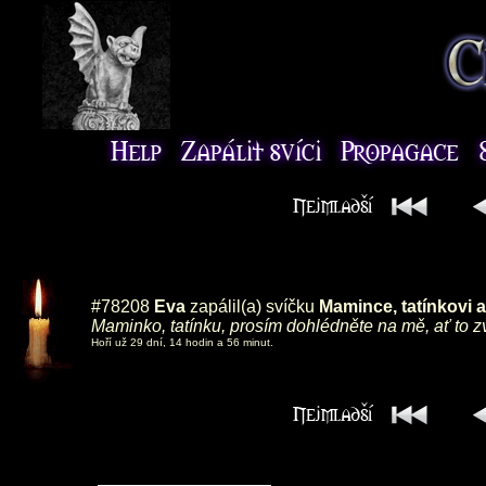
#78208
Eva
zapálil(a) svíčku
Mamince, tatínkovi
Maminko, tatínku, prosím dohlédněte na mě, ať to z
Hoří už 29 dní, 14 hodin a 56 minut.