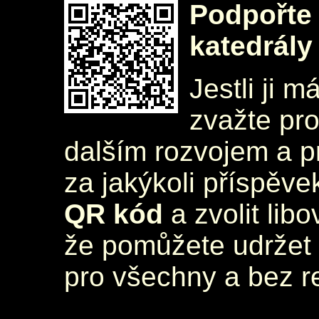
Podpořte 
katedrály
Jestli ji m
zvažte pr
dalším rozvojem a 
za jakýkoli příspěve
QR kód
a zvolit lib
že pomůžete udržet 
pro všechny a bez r