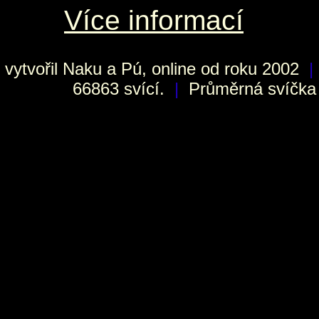
Více informací
vytvořil
Naku
a Pú, online od roku 2002
|
66863 svící.
|
Průměrná svíčka h