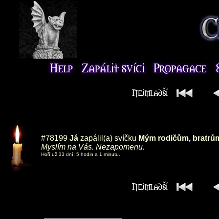
#78199
Já
zapálil(a) svíčku
Mým rodičům, bratrům 
Myslím na Vás. Nezapomenu.
Hoří už 33 dní, 5 hodin a 1 minutu.