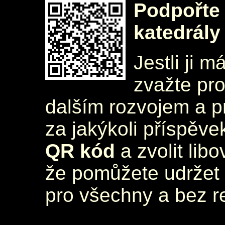
Podpořte 
katedrály
Jestli ji m
zvažte pr
dalším rozvojem a 
za jakýkoli příspěve
QR kód
a zvolit lib
že pomůžete udržet 
pro všechny a bez r