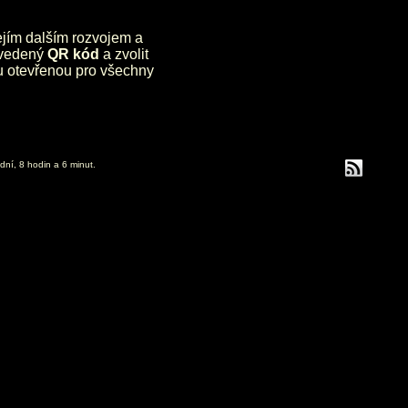
jejím dalším rozvojem a
uvedený
QR kód
a zvolit
lu otevřenou pro všechny
dní, 8 hodin a 6 minut.