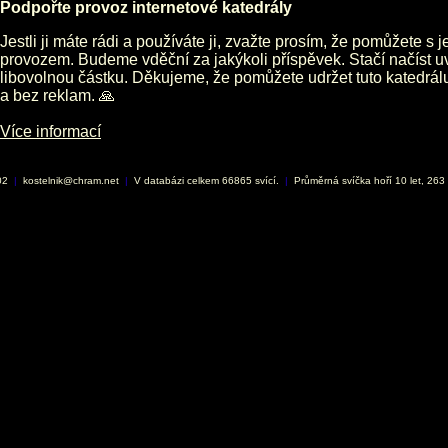
Podpořte provoz internetové katedrály
Jestli ji máte rádi a používáte ji, zvažte prosím, že pomůžete s 
provozem. Budeme vděční za jakýkoli příspěvek. Stačí načíst 
libovolnou částku. Děkujeme, že pomůžete udržet tuto katedrá
a bez reklam. 🙏
Více informací
002
|
kostelnik@chram.net
|
V databázi celkem 66865 svící.
|
Průměrná svíčka hoří 10 let, 263 