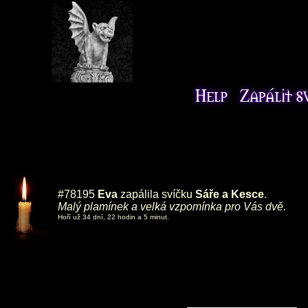
#78195
Eva
zapálila svíčku
Sáře a Kesce
.
Malý plamínek a velká vzpomínka pro Vás dvě.
Hoří už 34 dní, 22 hodin a 5 minut.