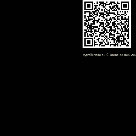
vytvořil
Naku
a Pú, online od roku 2