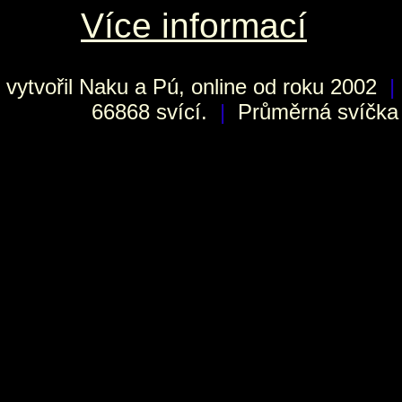
Více informací
vytvořil
Naku
a Pú, online od roku 2002
|
66868 svící.
|
Průměrná svíčka h