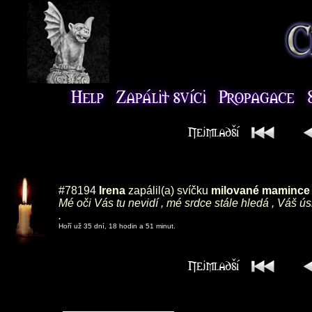
#78194
Irena
zapálil(a) svíčku
milované mamince ,
Mé oči Vás tu nevidí , mé srdce stále hledá , Váš ú
.
Hoří už 35 dní, 18 hodin a 51 minut.