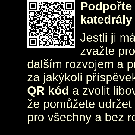
Podpořte 
katedrály
Jestli ji m
zvažte pr
dalším rozvojem a 
za jakýkoli příspěve
QR kód
a zvolit lib
že pomůžete udržet 
pro všechny a bez r