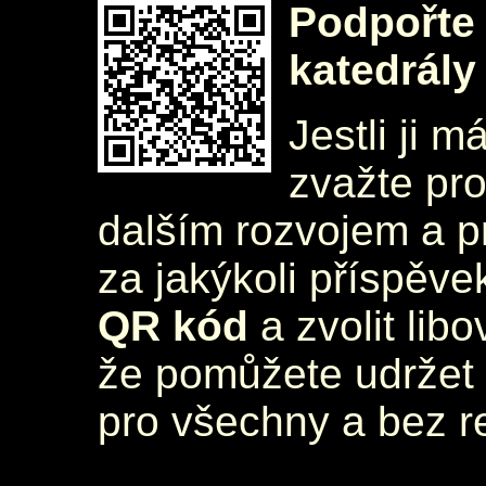
Podpořte 
katedrály
Jestli ji m
zvažte pr
dalším rozvojem a 
za jakýkoli příspěve
QR kód
a zvolit lib
že pomůžete udržet 
pro všechny a bez r