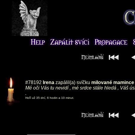
#78192
Irena
zapálil(a) svíčku
milované mamince ,
Mé oči Vás tu nevidí , mé srdce stále hledá , Váš ú
.
Hoří už 35 dní, 6 hodin a 10 minut.