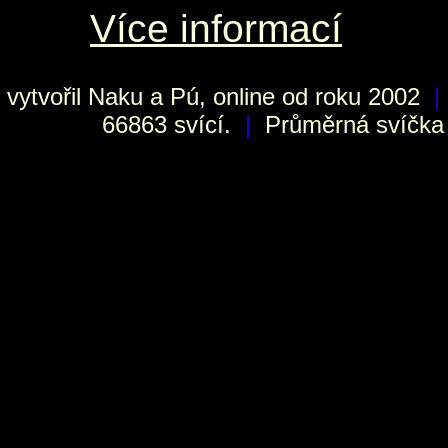
Více informací
vytvořil
Naku
a Pú, online od roku 2002
|
66863 svící.
|
Průměrná svíčka h