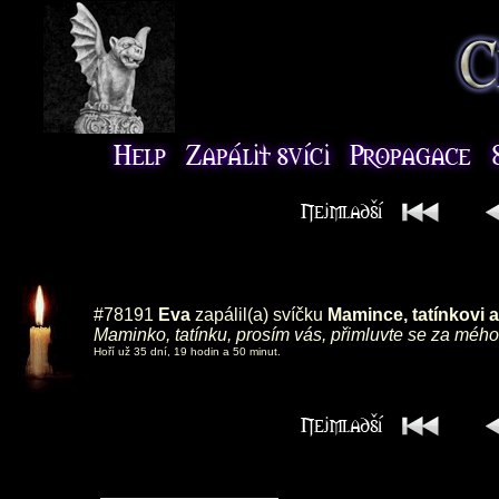
#78191
Eva
zapálil(a) svíčku
Mamince, tatínkovi
Maminko, tatínku, prosím vás, přimluvte se za mé
Hoří už 35 dní, 19 hodin a 50 minut.