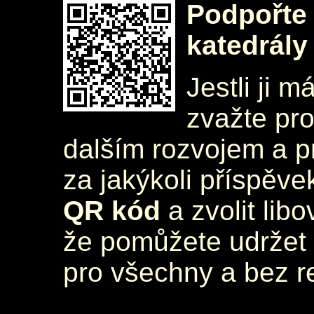
Podpořte 
katedrály
Jestli ji m
zvažte pr
dalším rozvojem a 
za jakýkoli příspěve
QR kód
a zvolit lib
že pomůžete udržet 
pro všechny a bez r