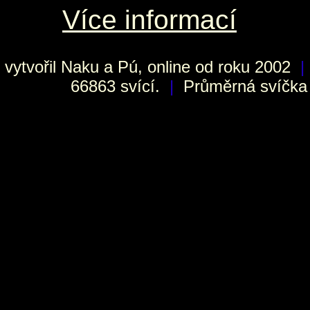
Více informací
vytvořil
Naku
a Pú, online od roku 2002
|
66863 svící.
|
Průměrná svíčka h