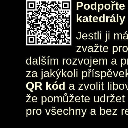
Podpořte 
katedrály
Jestli ji m
zvažte pr
dalším rozvojem a 
za jakýkoli příspěve
QR kód
a zvolit lib
že pomůžete udržet 
pro všechny a bez r