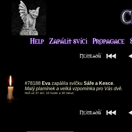
#78188
Eva
zapálila svíčku
Sáře a Kesce
.
Malý plamínek a velká vzpomínka pro Vás dvě.
Hoří už 37 dní, 10 hodin a 30 minut.