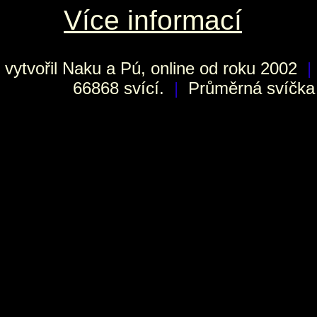
Více informací
vytvořil
Naku
a Pú, online od roku 2002
|
66868 svící.
|
Průměrná svíčka h