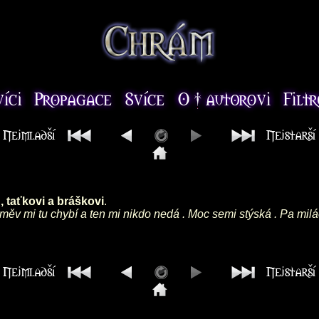
 taťkovi a bráškovi
.
směv mi tu chybí a ten mi nikdo nedá . Moc semi stýská . Pa milá