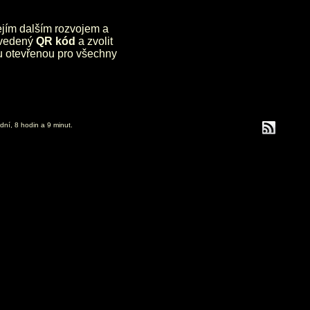
jejím dalším rozvojem a
uvedený
QR kód
a zvolit
lu otevřenou pro všechny
dní, 8 hodin a 9 minut.