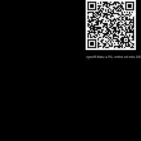
vytvořil
Naku
a Pú, online od roku 2