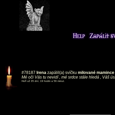
#78187
Irena
zapálil(a) svíčku
milované mamince ,
Mé oči Vás tu nevidí , mé srdce stále hledá , Váš ú
Hoří už 35 dní, 19 hodin a 56 minut.