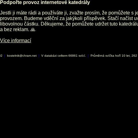
Podpořte provoz internetové katedrály
Jestli ji máte rádi a používáte ji, zvažte prosím, že pomůžete s 
provozem. Budeme vděční za jakýkoli příspěvek. Stačí načíst 
libovolnou částku. Děkujeme, že pomůžete udržet tuto katedrá
a bez reklam. 🙏
Více informací
002
|
kostelnik@chram.net
|
V databázi celkem 66861 svící.
|
Průměrná svíčka hoří 10 let, 262 